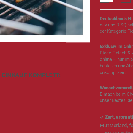
Deutschlands Nr
n-tv und DISQ h
der Kategorie Fl
Exklusiv im Onlin
Diese Fleisch &
online – nur im 
bestellen und Ab
unkompliziert
 EINKAUF KOMPLETT:
Wunschversandte
Einfach beim Ch
unser Bestes, de
Zart, aromatis
Münsterland, fe