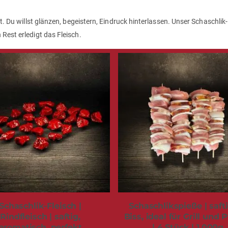
st. Du willst glänzen, begeistern, Eindruck hinterlassen. Unser Schaschlik-
Rest erledigt das Fleisch.
Schaschlik-Fleisch |
Schaschlikspieße | saft
Rindfleisch | saftig,
Biss, ideal für Grill und 
aromatisch, perfekt
| 4 Stück | 1.000g