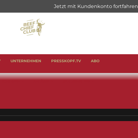
V
UNTERNEHMEN
PRESSKOPF.TV
ABO
& SCHINKEN
ANLÄSSE
GENUSSHELFER
hlik-Fleisch |