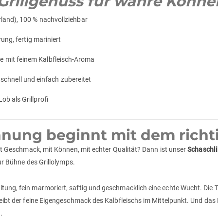
Grillgenuss für wahre Könne
land), 100 % nachvollziehbar
ung, fertig mariniert
 mit feinem Kalbfleisch-Aroma
 – schnell und einfach zubereitet
b als Grillprofi
nung beginnt mit dem richti
 mit Geschmack, mit Können, mit echter Qualität? Dann ist unser
Schaschli
zur Bühne des Grillolymps.
ltung, fein marmoriert, saftig und geschmacklich eine echte Wucht. Die 
leibt der feine Eigengeschmack des Kalbfleischs im Mittelpunkt. Und das B
.