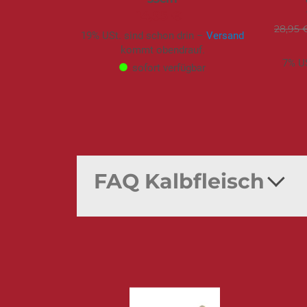
14,95 €
28,95 
19% USt. sind schon drin –
Versand
kommt obendrauf.
7% US
sofort verfügbar
FAQ Kalbfleisch