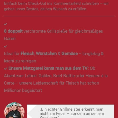
Einfach beim Check-Out ins Kommentarfeld schreiben – wir
geben unser Bestes, deinen Wunsch zu erfüllen.
8
doppelt
verchromte Grillspieße für gleichmäßiges
Garen
Ideal für
Fleisch
,
Würstchen
&
Gemüse
– langlebig &
leicht zu reinigen
Unsere Metzgerei kennt man aus dem TV:
Ob
Abenteuer Leben, Galileo, Beef Battle oder Hessen à la
Carte – unsere Leidenschaft für Fleisch hat schon
Millionen begeistert
„Ein echter Grillmeister erkennt man
nicht am Feuer – sondern an seinem
Werkzeug.“