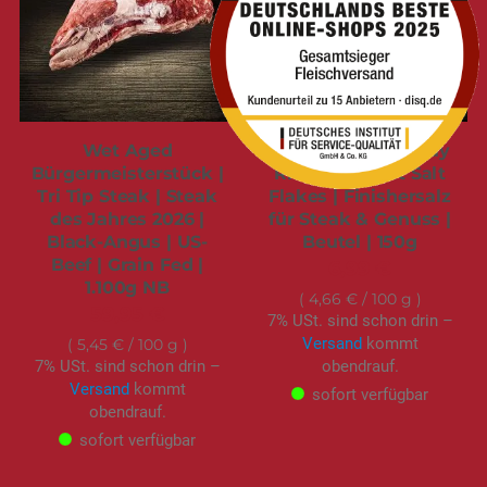
Wet Aged
Australische Murray
Bürgermeisterstück |
River Gourmet Salt
Tri Tip Steak | Steak
Flakes | Finishersalz
des Jahres 2026 |
für Steak & Genuss |
Black-Angus | US-
Beutel | 150g
Beef | Grain Fed |
6,99 €
1.100g NB
4,66 €
/ 100 g
59,95 €
7% USt. sind schon drin –
Versand
kommt
5,45 €
/ 100 g
7% USt. sind schon drin –
obendrauf.
Versand
kommt
sofort verfügbar
obendrauf.
sofort verfügbar