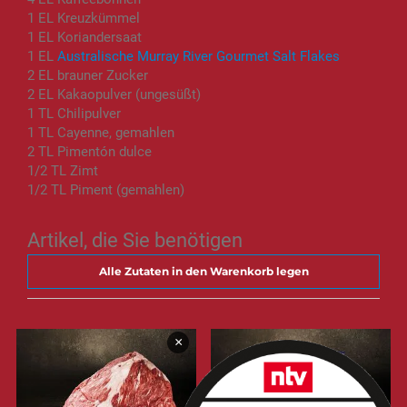
1 EL Kreuzkümmel
1 EL Koriandersaat
1 EL
Australische Murray River Gourmet Salt Flakes
2 EL brauner Zucker
2 EL Kakaopulver (ungesüßt)
1 TL Chilipulver
1 TL Cayenne, gemahlen
2 TL Pimentón dulce
1/2 TL Zimt
1/2 TL Piment (gemahlen)
Artikel, die Sie benötigen
Alle Zutaten in den Warenkorb legen
×