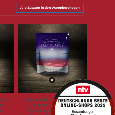
Alle Zutaten in den Warenkorb legen
×
ives
Australische Murray River
um
Gourmet Salt Flakes |
ml
Finishersalz für Steak &