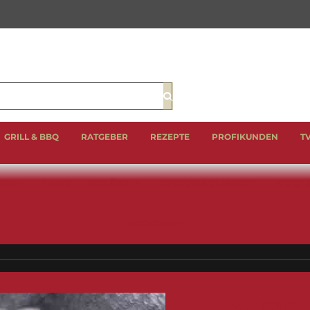
Suche
GRILL & BBQ
RATGEBER
REZEPTE
PROFIKUNDEN
T
EIN
LAMM
GEFLÜGEL
BBQ CUTS & CLASSICS
WURST 
GESCHENKE
Somme