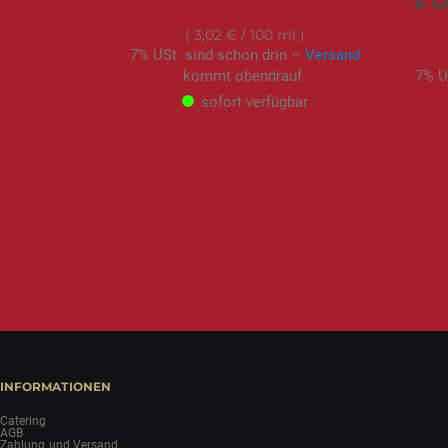
& G
6,95 €
3,02 €
/ 100 ml
7% USt. sind schon drin –
Versand
kommt obendrauf.
7% U
sofort verfügbar
INFORMATIONEN
Catering
AGB
Zahlung und Versand