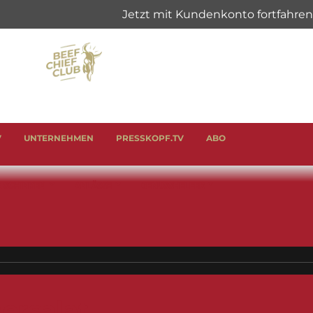
V
UNTERNEHMEN
PRESSKOPF.TV
ABO
& SCHINKEN
ANLÄSSE
GENUSSHELFER
rsalat