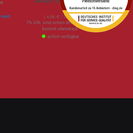
Genuss | Beutel | 150g
t)
6,99 €
rsand
4,66 €
/ 100 g
7% USt. sind schon drin –
Versand
kommt obendrauf.
sofort verfügbar