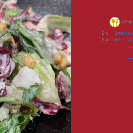
4 Per
Ein
Steakscha
Kurs "
BEEFTAST