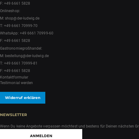
F: +49 6661 5828
Onlineshop:
M:
shop@der-ludwig.de
T:
+49 6661 70999-70
WhatsApp:
+49 6661 70999-60
F: +49 6661 5828
Gastronomiegroßhandel:
M:
bestellung@der-ludwig.de
T:
+49 6661 70999-81
F: +49 6661 5828
Kontaktformular
Testimonial werden
Widerruf erklären
NEWSLETTER
Wenn Du keine Angebote verpassen möchtest und bestens für Deinen nächsten Grill