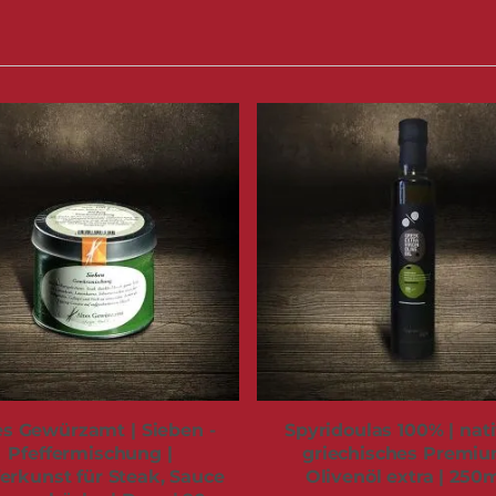
es Gewürzamt | Sieben -
Spyridoulas 100% | nat
Pfeffermischung |
griechisches Premi
ferkunst für Steak, Sauce
Olivenöl extra | 250