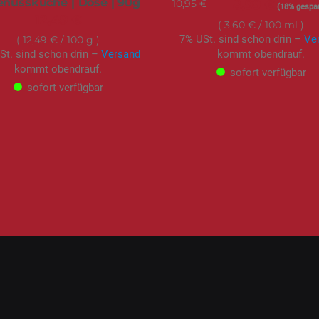
enussküche | Dose | 90g
10,95 €
Sonderangebot
8,99 €
(18% gespar
12,49 €
3,60 €
/ 100 ml
7% USt. sind schon drin –
Ve
12,49 €
/ 100 g
St. sind schon drin –
Versand
kommt obendrauf.
kommt obendrauf.
sofort verfügbar
sofort verfügbar