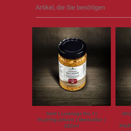
Artikel, die Sie benötigen
Senf | Ludwigs No. 1 |
Alt
fruchtig-pikant | Bestseller |
230ml
Pfef