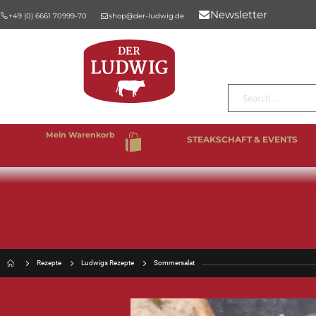
Newsletter
+49 (0) 6661 70999-70
shop@der-ludwig.de
Suche
Mein Warenkorb
STEAKSCHAFT & EVENTS
%SALE
BESTSELLER
RIND & KALB
SCHW
Rezepte
Ludwigs Rezepte
Sommersalat