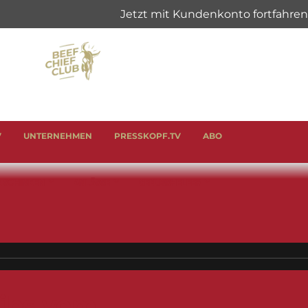
V
UNTERNEHMEN
PRESSKOPF.TV
ABO
& SCHINKEN
ANLÄSSE
GENUSSHELFER
ribs vom