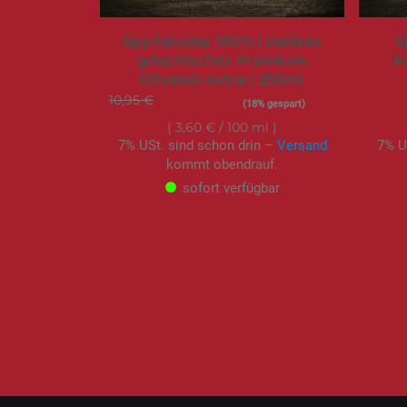
Spyridoulas 100% | natives
S
griechisches Premium
K
Olivenöl extra | 250ml
10,95 €
Sonderangebot
8,99 €
(18% gespart)
3,60 €
/ 100 ml
7% USt. sind schon drin –
Versand
7% U
kommt obendrauf.
sofort verfügbar