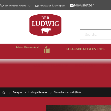
Newsletter
+49 (0) 6661 70999-70
shop@der-ludwig.de
Suche
Mein Warenkorb
STEAKSCHAFT & EVENTS
%SALE
BESTSELLER
RIND & KALB
SCHW
Rezepte
Ludwigs Rezepte
Shortribs vom Kalb | Mais