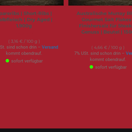
pareribs | Short-Ribs |
Australische Murray Ri
albfleisch | Dry Aged |
Gourmet Salt Flakes 
1.900g
Finishersalz für Stea
Genuss | Beutel | 15
59,95 €
6,99 €
3,16 €
/ 100 g
St. sind schon drin –
Versand
4,66 €
/ 100 g
kommt obendrauf.
7% USt. sind schon drin –
Ve
kommt obendrauf.
sofort verfügbar
sofort verfügbar