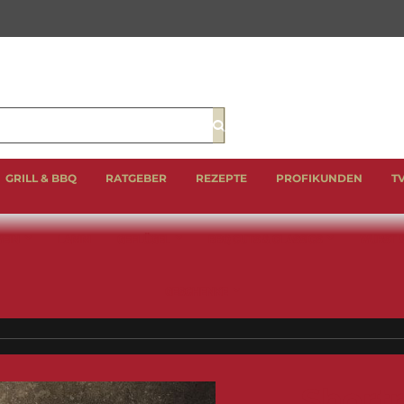
Suche
GRILL & BBQ
RATGEBER
REZEPTE
PROFIKUNDEN
T
EIN
LAMM
GEFLÜGEL
BBQ CUTS & CLASSICS
WURST 
GESCHENKE
Short