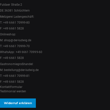
Fuldaer Straße 2
DE 36381 Schlüchtern
Metzgerei Ladengeschäft:
T:
+49 6661 70999-80
F: +49 6661 5828
Onlineshop:
M:
shop@der-ludwig.de
T:
+49 6661 70999-70
WhatsApp:
+49 6661 70999-60
F: +49 6661 5828
Gastronomiegroßhandel:
M:
bestellung@der-ludwig.de
T:
+49 6661 70999-81
F: +49 6661 5828
Kontaktformular
Testimonial werden
Widerruf erklären