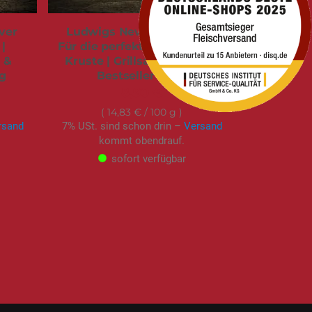
ver
Ludwigs New York Steak |
|
Für die perfekte Steakhouse-
k &
Kruste | Grillsalz | Streuer |
0g
Bestseller | 60g
8,90 €
14,83 €
/ 100 g
rsand
7% USt. sind schon drin –
Versand
kommt obendrauf.
sofort verfügbar