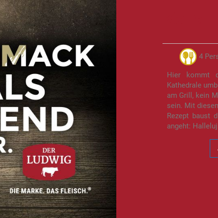
Kalb |
4 Per
Hier kommt d
Kathedrale umb
am Grill, kein 
sein. Mit diese
Rezept baust 
angeht: Halleluj