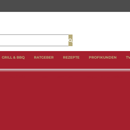
Suche
GRILL & BBQ
RATGEBER
REZEPTE
PROFIKUNDEN
T
SCHWEIN
LAMM
GEFLÜGEL
BBQ CUTS & CLASSICS