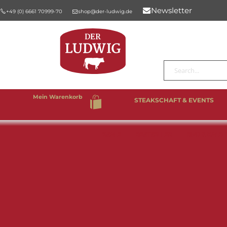
Newsletter
+49 (0) 6661 70999-70
shop@der-ludwig.de
Suche
Mein Warenkorb
STEAKSCHAFT & EVENTS
%SALE
BESTSELLER
RIND & KALB