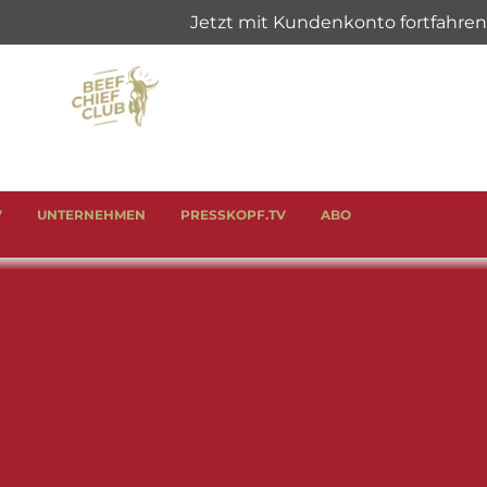
V
UNTERNEHMEN
PRESSKOPF.TV
ABO
WURST & SCHINKEN
ANLÄSSE