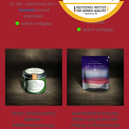
7% USt. sind schon drin –
2,00 €
/ 100 ml
Versand
kommt
7% USt. sind schon drin –
obendrauf.
Versand
kommt
obendrauf.
sofort verfügbar
sofort verfügbar
Altes Gewürzamt |
Australische Murray
Sieben -
River Gourmet Salt
Pfeffermischung |
Flakes | Finishersalz