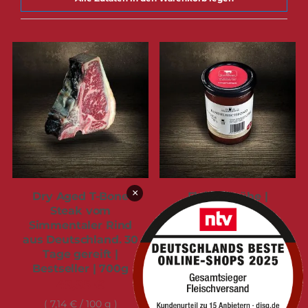
×
Dry Aged T-Bone
Fleischbrühe |
Steak vom
Ludwigs
Simmentaler Rind
Rinderkraftbrühe
aus Deutschland. 30
(Bouillon).
Tage gereift |
Hausgemachter
Bestseller | 700g
Rindfleischfond im
Glas | 400ml
49,95 €
7,99 €
7,14 €
/ 100 g