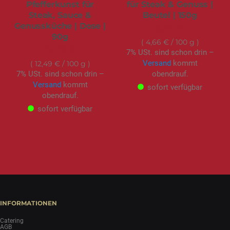
Pfefferkunst für
für Steak & Genuss |
Steak, Sauce &
Beutel | 150g
Genussküche | Dose |
6,99 €
90g
4,66 €
/ 100 g
12,49 €
7% USt. sind schon drin –
Versand
kommt
12,49 €
/ 100 g
7% USt. sind schon drin –
obendrauf.
Versand
kommt
sofort verfügbar
obendrauf.
sofort verfügbar
INFORMATIONEN
Catering
AGB