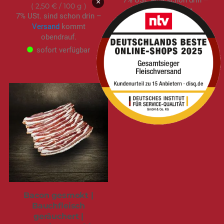
7% USt. sind schon drin –
×
2,50 €
/ 100 g
Versand
kommt
7% USt. sind schon drin –
obendrauf.
Versand
kommt
sofort verfügbar
obendrauf.
sofort verfügbar
Bacon gesmokt |
Bauchfleisch
geräuchert |