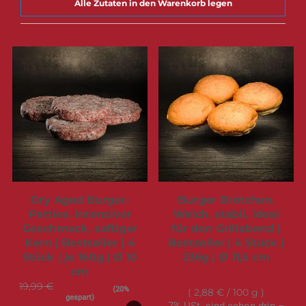
Alle Zutaten in den Warenkorb legen
Dry Aged Burger-
Burger Brötchen.
Patties. Intensiver
Weich, stabil, ideal
Geschmack, saftiger
für den Grillabend |
Kern | Bestseller | 4
Bestseller | 4 Stück |
Stück | je 160g | Ø 10
236g | Ø 11,5 cm
cm
6,90 €
19,99 €
Sonderangebot
15,99 €
(20%
2,88 €
/ 100 g
gespart)