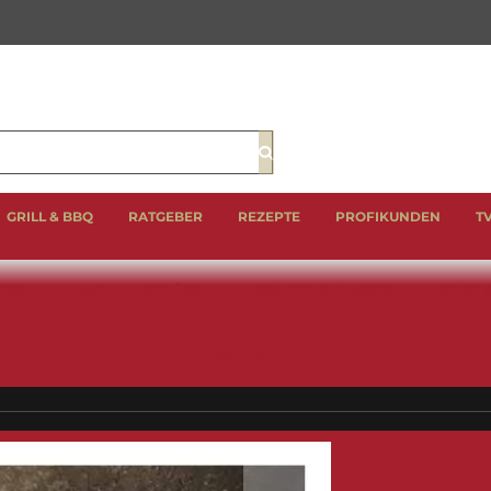
Suche
GRILL & BBQ
RATGEBER
REZEPTE
PROFIKUNDEN
T
EIN
LAMM
GEFLÜGEL
BBQ CUTS & CLASSICS
WURST 
GESCHENKE
Konse