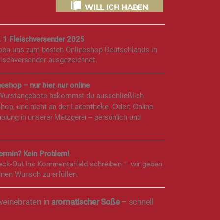
WILL ICH HABEN
. 1 Fleischversender 2025
aben uns zum besten Onlineshop Deutschlands in
eischversender ausgezeichnet.
eshop – nur hier, nur online
 Wurstangebote bekommst du ausschließlich
Shop, und nicht an der Ladentheke.
Oder: Online
holung in unserer Metzgerei – persönlich und
rmin? Kein Problem!
eck-Out ins Kommentarfeld schreiben – wir geben
inen Wunsch zu erfüllen.
weinebraten in
aromatischer Soße
– schnell