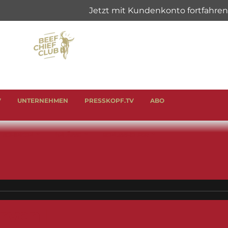
V
UNTERNEHMEN
PRESSKOPF.TV
ABO
& SCHINKEN
ANLÄSSE
GENUSSHELFER
rven |