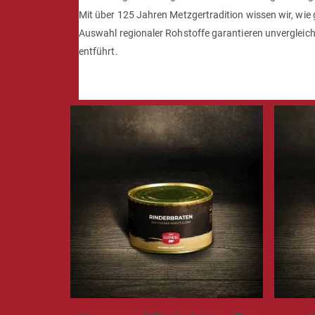
Mit über 125 Jahren Metzgertradition wissen wir, wie
Auswahl regionaler Rohstoffe garantieren unvergleichli
entführt.