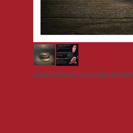
Zum
DIESE PRODUKTE MACHEN DEINEN
Anfang
der
Bildergalerie
springen