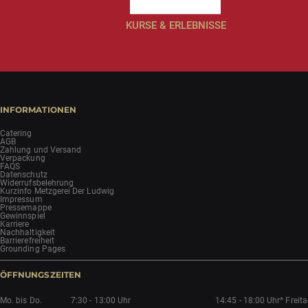
KURSE & ERLEBNISSE
INFORMATIONEN
Catering
AGB
Zahlung und Versand
Verpackung
FAQS
Datenschutz
Widerrufsbelehrung
Kurzinfo Metzgerei Der Ludwig
Impressum
Pressemappe
Gewinnspiel
Karriere
Nachhaltigkeit
Barrierefreiheit
Grounding Pages
ÖFFNUNGSZEITEN
Mo. bis Do.
7:30 - 13:00 Uhr
14:45 - 18:00 Uhr*
Freit