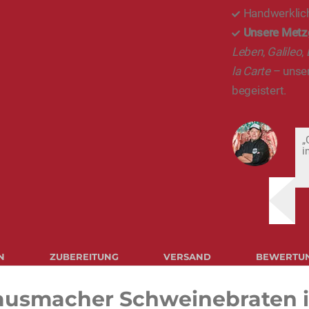
Handwerklich
Unsere Metz
Leben
,
Galileo
,
la Carte
– unser
begeistert.
„
i
N
ZUBEREITUNG
VERSAND
BEWERTU
ausmacher Schweinebraten i