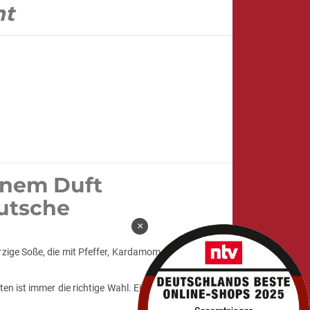
ht
einem Duft
eutsche
×
würzige Soße, die mit Pfeffer, Kardamom, Paprika und
en ist immer die richtige Wahl. Einfach erwärmen, auf