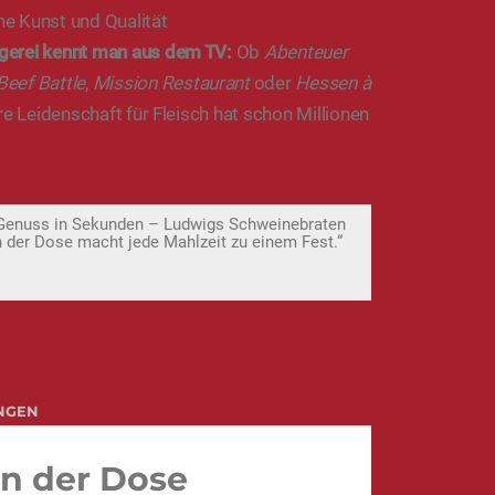
e Kunst und Qualität
gerei kennt man aus dem TV:
Ob
Abenteuer
Beef Battle
,
Mission Restaurant
oder
Hessen à
e Leidenschaft für Fleisch hat schon Millionen
Genuss in Sekunden – Ludwigs Schweinebraten
n der Dose macht jede Mahlzeit zu einem Fest.“
NGEN
n der Dose