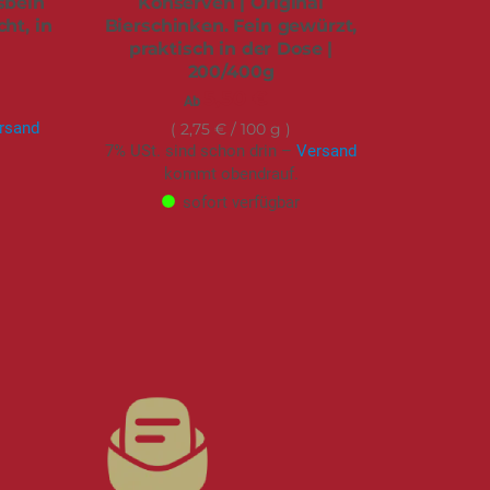
sbein
Konserven | Original
ht, in
Bierschinken. Fein gewürzt,
praktisch in der Dose |
200/400g
5,50 €
Ab
rsand
2,75 €
/ 100 g
7% USt. sind schon drin –
Versand
kommt obendrauf.
sofort verfügbar