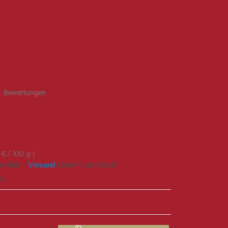
inebraten in
se. Herzhaft
t, voller
mack | 400g
5
Bewertungen
€
 €
/ 100 g
on drin –
Versand
kommt obendrauf.
ar
kauft in den letzten Monaten