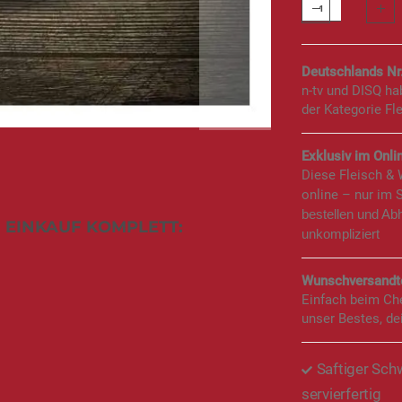
Deutschlands Nr
n-tv und DISQ h
der Kategorie Fl
Exklusiv im Onlin
Diese Fleisch &
online – nur im 
bestellen und Ab
 EINKAUF KOMPLETT:
unkompliziert
Wunschversandte
Einfach beim Ch
unser Bestes, de
Saftiger Sch
servierfertig