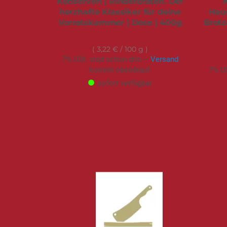
Konserven | Rinderbraten. Der
herzhafte Klassiker für deine
Hau
Vorratskammer | Dose | 400g
Brotz
12,90 €
3,22 €
/ 100 g
7% USt. sind schon drin –
Versand
kommt obendrauf.
7% US
sofort verfügbar