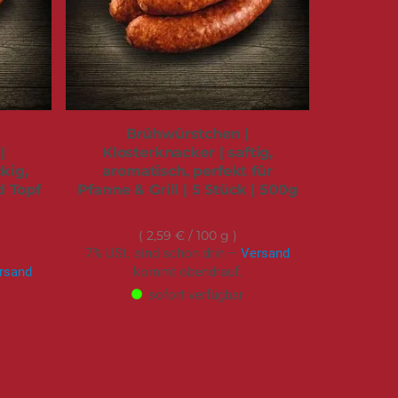
Brühwürstchen |
|
Klosterknacker | saftig,
kig,
aromatisch, perfekt für
d Topf
Pfanne & Grill | 5 Stück | 500g
12,95 €
2,59 €
/ 100 g
7% USt. sind schon drin –
Versand
rsand
kommt obendrauf.
sofort verfügbar