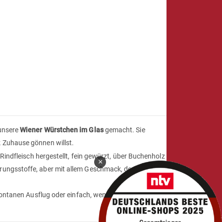
 unsere
Wiener Würstchen im Glas
gemacht. Sie
k Zuhause gönnen willst.
indfleisch hergestellt, fein gewürzt, über Buchenholz
×
erungsstoffe, aber mit allem Geschmack, den man von
spontanen Ausflug oder einfach, wenn Dir nach einem