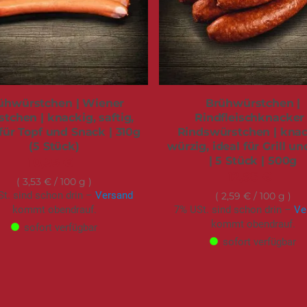
ühwürstchen | Wiener
Brühwürstchen |
tchen | knackig, saftig,
Rindfleischknacker 
 für Topf und Snack | 310g
Rindswürstchen | knac
(5 Stück)
würzig, ideal für Grill un
| 5 Stück | 500g
10,95 €
12,95 €
3,53 €
/ 100 g
t. sind schon drin –
Versand
2,59 €
/ 100 g
kommt obendrauf.
7% USt. sind schon drin –
Ve
kommt obendrauf.
sofort verfügbar
sofort verfügbar