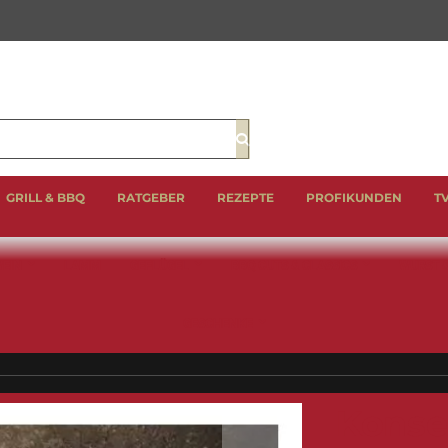
Suche
GRILL & BBQ
RATGEBER
REZEPTE
PROFIKUNDEN
T
EIN
LAMM
GEFLÜGEL
BBQ CUTS & CLASSICS
WURST 
GESCHENKE
Konse