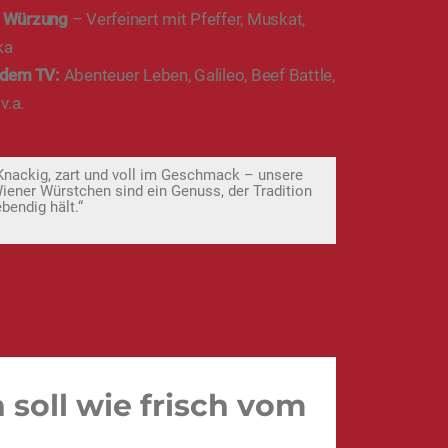
 Würzung
– Verfeinert mit Pfeffer, Muskat,
ka
 dem TV:
Abenteuer Leben, Galileo, Beef Battle,
v.a.
Knackig, zart und voll im Geschmack – unsere
iener Würstchen sind ein Genuss, der Tradition
ebendig hält.“
soll wie frisch vom