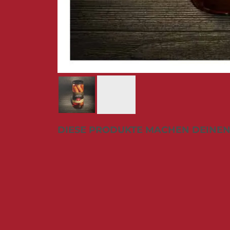
Zum
DIESE PRODUKTE MACHEN DEINEN
Anfang
der
Bildergalerie
springen