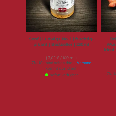
Senf | Ludwigs No. 1 | fruchtig-
Br
pikant | Bestseller | 230ml
Würs
ideal
6,95 €
3,02 €
/ 100 ml
7% USt. sind schon drin –
Versand
kommt obendrauf.
7% US
sofort verfügbar