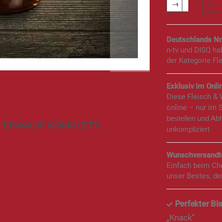
Deutschlands Nr
n-tv und DISQ h
der Kategorie Fl
Exklusiv im Onlin
Diese Fleisch &
online – nur im 
bestellen und Ab
 EINKAUF KOMPLETT:
unkompliziert
Wunschversandte
Einfach beim Ch
unser Bestes, de
Perfekter Bi
„Knack“