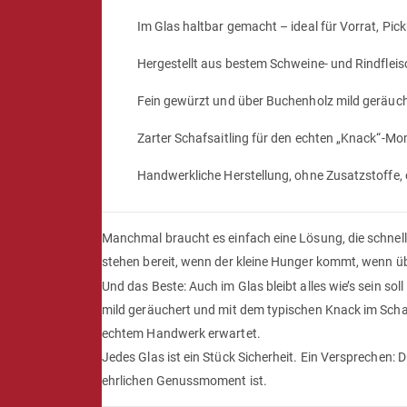
Im Glas haltbar gemacht – ideal für Vorrat, Pic
Hergestellt aus bestem Schweine- und Rindfleis
Fein gewürzt und über Buchenholz mild geräuc
Zarter Schafsaitling für den echten „Knack“-M
Handwerkliche Herstellung, ohne Zusatzstoffe
Manchmal braucht es einfach eine Lösung, die schnell
stehen bereit, wenn der kleine Hunger kommt, wenn üb
Und das Beste: Auch im Glas bleibt alles wie’s sein sol
mild geräuchert und mit dem typischen Knack im Scha
echtem Handwerk erwartet.
Jedes Glas ist ein Stück Sicherheit. Ein Versprechen:
ehrlichen Genussmoment ist.