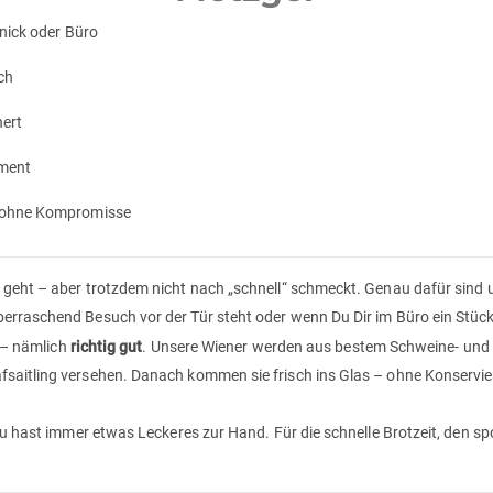
knick oder Büro
ch
hert
oment
, ohne Kompromisse
 geht – aber trotzdem nicht nach „schnell“ schmeckt. Genau dafür sind
erraschend Besuch vor der Tür steht oder wenn Du Dir im Büro ein Stüc
l – nämlich
richtig gut
. Unsere Wiener werden aus bestem Schweine- und R
fsaitling versehen. Danach kommen sie frisch ins Glas – ohne Konservi
 Du hast immer etwas Leckeres zur Hand. Für die schnelle Brotzeit, den 