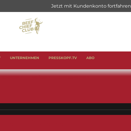
V
UNTERNEHMEN
PRESSKOPF.TV
ABO
& SCHINKEN
ANLÄSSE
GENUSSHELFER
rven | Wiener