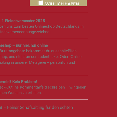
WILL ICH HABEN
. 1 Fleischversender 2025
aben uns zum besten Onlineshop Deutschlands in
eischversender ausgezeichnet.
eshop – nur hier, nur online
 Wurstangebote bekommst du ausschließlich
Shop, und nicht an der Ladentheke.
Oder: Online
holung in unserer Metzgerei – persönlich und
rmin? Kein Problem!
eck-Out ins Kommentarfeld schreiben – wir geben
inen Wunsch zu erfüllen.
ss
– Feiner Schafsaitling für den echten