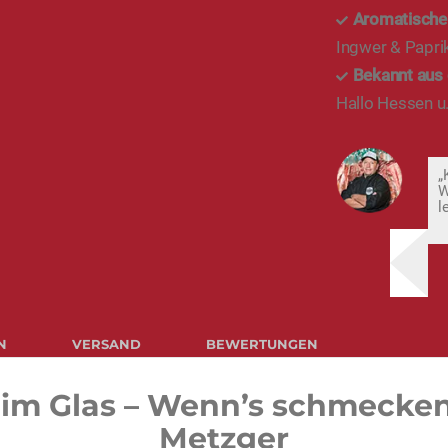
Aromatische
Ingwer & Papri
Bekannt aus
Hallo Hessen u.
„
W
l
N
VERSAND
BEWERTUNGEN
m Glas – Wenn’s schmecken 
Metzger