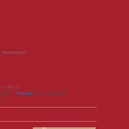
hen | fein,
ig, mild
t | 6 Stück |
ubglas
8
Bewertungen
€
 €
/ 100 g
on drin –
Versand
kommt obendrauf.
ar
kauft in den letzten Monaten