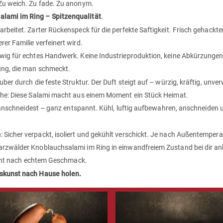
 Zu weich. Zu fade. Zu anonym.
lami im Ring – Spitzenqualität
.
arbeitet. Zarter Rückenspeck für die perfekte Saftigkeit. Frisch gehackt
er Familie verfeinert wird.
wig für echtes Handwerk. Keine Industrieproduktion, keine Abkürzungen. 
tung, die man schmeckt.
uber durch die feste Struktur. Der Duft steigt auf – würzig, kräftig, unv
üche: Diese Salami macht aus einem Moment ein Stück Heimat.
der anschneidest – ganz entspannt. Kühl, luftig aufbewahren, anschneiden
Sicher verpackt, isoliert und gekühlt verschickt. Je nach Außentemperat
warzwälder Knoblauchsalami im Ring in einwandfreiem Zustand bei dir 
nsucht nach echtem Geschmack.
kskunst nach Hause holen.