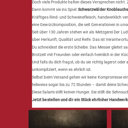
Doch viele Produkte halten dieses Versprechen nicht.
Dann kommt sie ins Spiel:
Schwarzwälder Knoblauchsa
Kräftiges Rind- und Schweinefleisch, handwerklich ver
eine Gewürzkomposition, die seit Generationen in unser
Seit über 130 Jahren stehen wir als Metzgerei Der Lud
über Herkunft, Qualität und Reife. Das ist Verantwor
Du schneidest die erste Scheibe. Das Messer gleitet sa
Brotzeit mit Freunden oder einfach heimlich in der K
Und falls du dich fragst, ob du sie richtig lagerst o
unkompliziert, wenn es ehrlich ist.
Selbst beim Versand gehen wir keine Kompromisse ein: 
teilweise sogar bis zu 72 Stunden – damit deine Sch
Diese Salami stillt keinen Hunger. Sie stillt die Seh
Jetzt bestellen und dir ein Stück ehrlicher Handwer