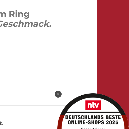
m Ring
 Geschmack.
×
k.