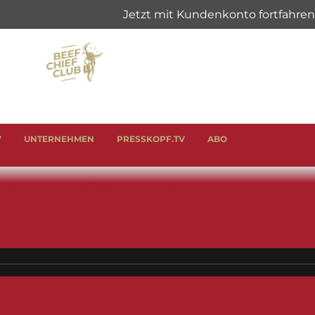
V
UNTERNEHMEN
PRESSKOPF.TV
ABO
& SCHINKEN
ANLÄSSE
GENUSSHELFER
st | Original