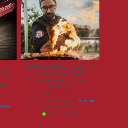
amm-
BESTSELLER [Genusserlebnis]
 Fein
Steak-Tasting. Große
Entdeckungsreise in sechs
290g
Etappen.
165,00 €
Ab
19% USt. sind schon drin –
Versand
rsand
kommt obendrauf.
sofort verfügbar