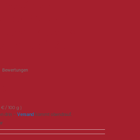
rzwälder
auch-Salami.
otzeitklassiker
tzenqualität |
8
Bewertungen
 €
 €
/ 100 g
on drin –
Versand
kommt obendrauf.
ar