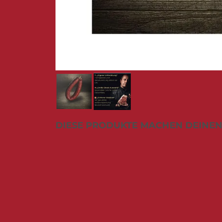
Zum
DIESE PRODUKTE MACHEN DEINEN
Anfang
der
Bildergalerie
springen