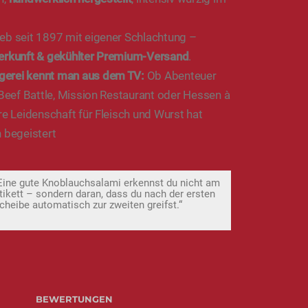
ieb seit 1897 mit eigener Schlachtung –
erkunft & gekühlter Premium-Versand
.
gerei kennt man aus dem TV:
Ob Abenteuer
 Beef Battle, Mission Restaurant oder Hessen à
re Leidenschaft für Fleisch und Wurst hat
 begeistert
Eine gute Knoblauchsalami erkennst du nicht am
tikett – sondern daran, dass du nach der ersten
cheibe automatisch zur zweiten greifst.“
BEWERTUNGEN