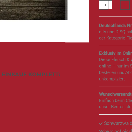
Deutschlands Nr
n-tv und DISQ h
der Kategorie Fl
Exklusiv im Onlin
Diese Fleisch &
online – nur im 
bestellen und Ab
 EINKAUF KOMPLETT:
unkompliziert
Wunschversandte
Einfach beim Ch
unser Bestes, de
Schwarzwälde
Schweinefleisc