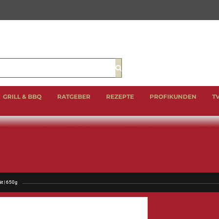
Suche
GRILL & BBQ
RATGEBER
REZEPTE
PROFIKUNDEN
T
EIN
LAMM
GEFLÜGEL
BBQ CUTS & CLASSICS
WURST 
GESCHENKE
ät | 650g
Rohwur