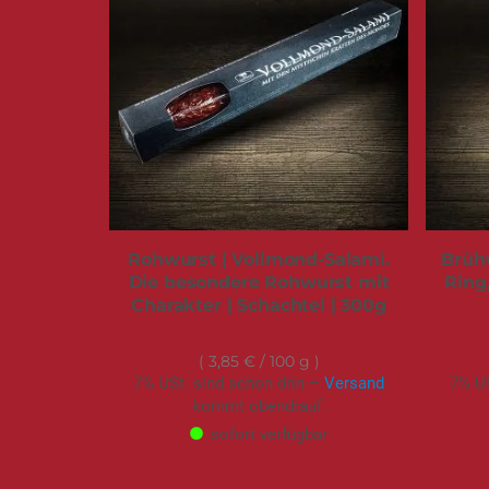
Rohwurst | Vollmond-Salami.
Brühw
Die besondere Rohwurst mit
Ring
Charakter | Schachtel | 300g
11,95 €
3,85 €
/ 100 g
7% USt. sind schon drin –
Versand
7% US
kommt obendrauf.
sofort verfügbar