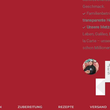
Geschmack.
Familienbetr
transparente H
Unsere Metz
Leben, Galileo,
la Carte – unse
schon Millionen
„
E
S
N
ZUBEREITUNG
REZEPTE
VERSAND