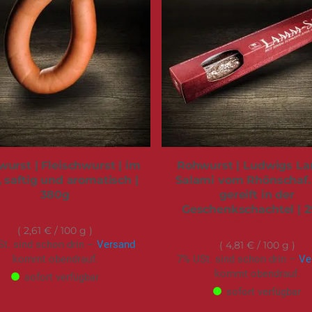
urst | Fleischwurst | im
Rohwurst | Ludwigs L
, saftig und aromatisch |
Salami vom Rhönschaf.
380g
gereift in der
Geschenkschachtel | 
9,90 €
13,95 €
2,61 €
/ 100 g
t. sind schon drin –
Versand
4,81 €
/ 100 g
kommt obendrauf.
7% USt. sind schon drin –
Ve
kommt obendrauf.
sofort verfügbar
sofort verfügbar