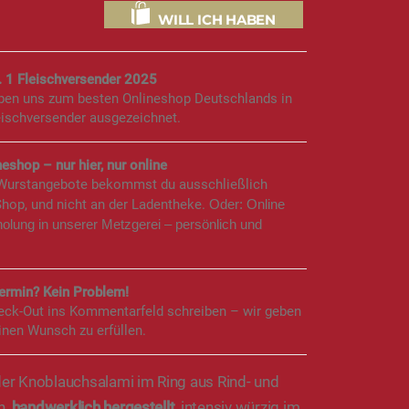
WILL ICH HABEN
. 1 Fleischversender 2025
aben uns zum besten Onlineshop Deutschlands in
eischversender ausgezeichnet.
eshop – nur hier, nur online
 Wurstangebote bekommst du ausschließlich
Shop, und nicht an der Ladentheke.
Oder: Online
holung in unserer Metzgerei – persönlich und
rmin? Kein Problem!
eck-Out ins Kommentarfeld schreiben – wir geben
inen Wunsch zu erfüllen.
r Knoblauchsalami im Ring aus Rind- und
h,
handwerklich hergestellt
, intensiv würzig im