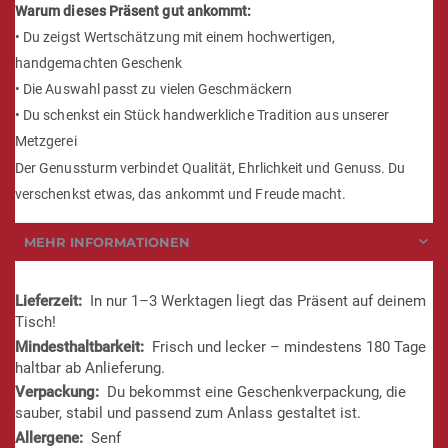
Warum dieses Präsent gut ankommt:
• Du zeigst Wertschätzung mit einem hochwertigen,
handgemachten Geschenk
• Die Auswahl passt zu vielen Geschmäckern
• Du schenkst ein Stück handwerkliche Tradition aus unserer
Metzgerei
Der Genussturm verbindet Qualität, Ehrlichkeit und Genuss. Du
verschenkst etwas, das ankommt und Freude macht.
MEHR INFORMATIONEN
Mehr
In nur 1–3 Werktagen liegt das Präsent auf deinem
Informationen
Tisch!
Frisch und lecker – mindestens 180 Tage
haltbar ab Anlieferung.
Du bekommst eine Geschenkverpackung, die
sauber, stabil und passend zum Anlass gestaltet ist.
Senf