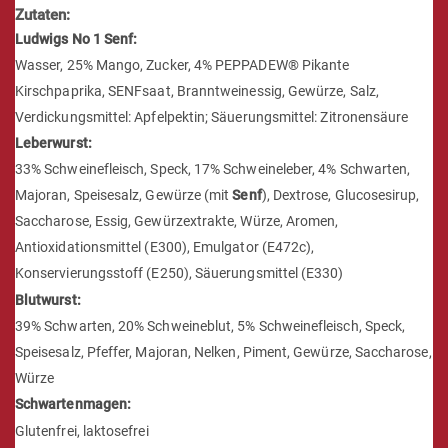
Ludwigs No 1 Senf:
Wasser, 25% Mango, Zucker, 4% PEPPADEW® Pikante
Kirschpaprika, SENFsaat, Branntweinessig, Gewürze, Salz,
Verdickungsmittel: Apfelpektin; Säuerungsmittel: Zitronensäure
Leberwurst:
33% Schweinefleisch, Speck, 17% Schweineleber, 4% Schwarten,
Majoran, Speisesalz, Gewürze (mit
Senf
), Dextrose, Glucosesirup,
Saccharose, Essig, Gewürzextrakte, Würze, Aromen,
Antioxidationsmittel (E300), Emulgator (E472c),
Konservierungsstoff (E250), Säuerungsmittel (E330)
Blutwurst:
39% Schwarten, 20% Schweineblut, 5% Schweinefleisch, Speck,
Speisesalz, Pfeffer, Majoran, Nelken, Piment, Gewürze, Saccharose,
Würze
Schwartenmagen:
Glutenfrei, laktosefrei