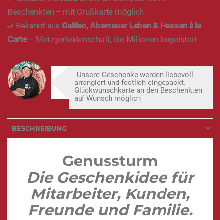
Beschenkten – mit Grußkarte möglich
Bekannt aus
Galileo, Abenteuer Leben & Hessen à la
Carte
– Metzgerleidenschaft, die Millionen begeistert
"Unsere Geschenke werden liebevoll
arrangiert und festlich eingepackt.
Glückwunschkarte an den Beschenkten
auf Wunsch möglich"
BESCHREIBUNG
Genussturm
Die Geschenkidee für
Mitarbeiter, Kunden,
Freunde und Familie.