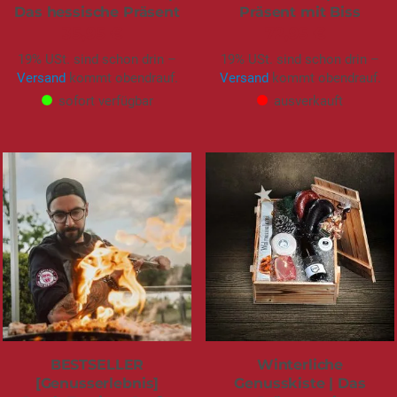
Das hessische Präsent
Präsent mit Biss
35,95 €
72,95 €
19% USt. sind schon drin –
19% USt. sind schon drin –
Versand
kommt obendrauf.
Versand
kommt obendrauf.
sofort verfügbar
ausverkauft
BESTSELLER
Winterliche
[Genusserlebnis]
Genusskiste | Das