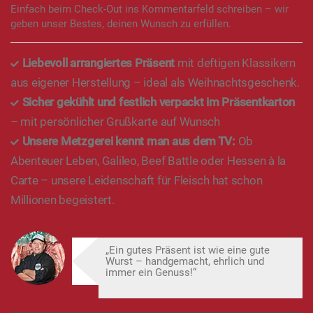
Einfach beim Check-Out ins Kommentarfeld schreiben – wir
geben unser Bestes, deinen Wunsch zu erfüllen.
Liebevoll arrangiertes Präsent
mit deftigen Klassikern
aus eigener Herstellung – ideal als Weihnachtsgeschenk.
Sicher gekühlt und festlich verpackt im Präsentkarton
– mit persönlicher Grußkarte auf Wunsch
Unsere Metzgerei kennt man aus dem TV:
Ob
Abenteuer Leben, Galileo, Beef Battle oder Hessen à la
Carte – unsere Leidenschaft für Fleisch hat schon
Millionen begeistert.
„Ein gutes Präsent ist wie eine gute
Wurst – handgemacht, ehrlich und
immer ein Genuss!“