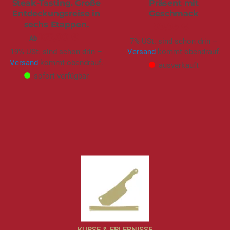
Steak-Tasting. Große
Präsent mit
Entdeckungsreise in
Geschmack
sechs Etappen.
99,95 €
165,00 €
Ab
7% USt. sind schon drin –
Versand
kommt obendrauf.
19% USt. sind schon drin –
Versand
kommt obendrauf.
ausverkauft
sofort verfügbar
KURSE & ERLEBNISSE