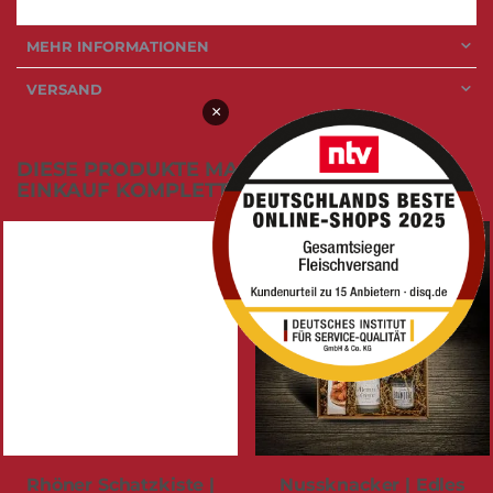
MEHR INFORMATIONEN
VERSAND
×
DIESE PRODUKTE MACHEN DEINEN
EINKAUF KOMPLETT:
Rhöner Schatzkiste |
Nussknacker | Edles