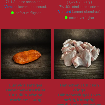
7% USt. sind schon drin –
1,45 €
/ 100 g
Versand
kommt obendrauf.
7% USt. sind schon drin –
Versand
kommt obendrauf.
sofort verfügbar
sofort verfügbar
Ludwigs saftiges
Hähnchen | Chicken
Hähnchen-Brustfilet
Wings.
für Grill & Pfanne
Hähnchenflügel. Extra
mariniert | 500g
saftig, knusprig
gegrillt oder gebacken