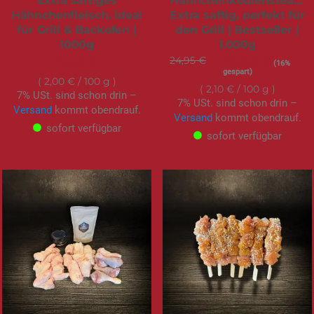
Extra saftiges
Hähnchenkeulensteaks.
Hähnchenfleisch, ideal
Extra saftig, perfekt für
für Grill & Backofen |
den Grill | Bestseller |
1000g
1.000g
19,95 €
24,95 €
Sonderangebot
20,95 €
(16%
gespart)
2,00 €
/ 100 g
2,10 €
/ 100 g
7% USt. sind schon drin –
7% USt. sind schon drin –
Versand
kommt obendrauf.
Versand
kommt obendrauf.
sofort verfügbar
sofort verfügbar