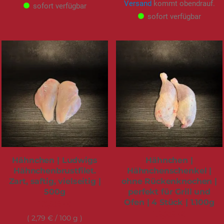
Versand
kommt obendrauf.
sofort verfügbar
sofort verfügbar
Hähnchen | Ludwigs
Hähnchen |
Hähnchenbrustfilet.
Hähnchenschenkel |
Zart, saftig, vielseitig |
ohne Rückenknochen |
500g
perfekt für Grill und
Ofen | 4 Stück | 1.100g
13,95 €
15,95 €
2,79 €
/ 100 g