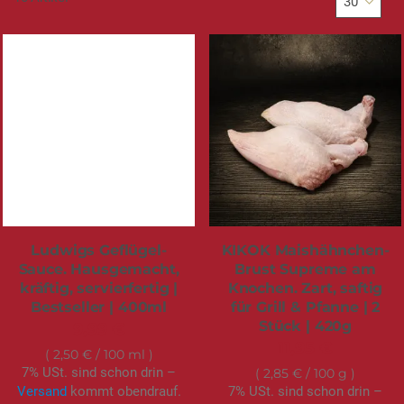
Ludwigs Geflügel-
KIKOK Maishähnchen-
Sauce. Hausgemacht,
Brust Supreme am
kräftig, servierfertig |
Knochen. Zart, saftig
Bestseller | 400ml
für Grill & Pfanne | 2
Stück | 420g
9,99 €
11,95 €
2,50 €
/ 100 ml
7% USt. sind schon drin –
2,85 €
/ 100 g
Versand
kommt obendrauf.
7% USt. sind schon drin –