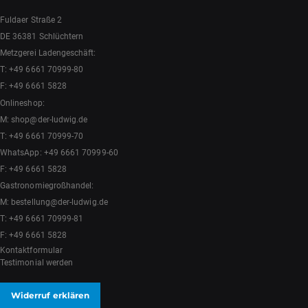
Fuldaer Straße 2
DE 36381 Schlüchtern
Metzgerei Ladengeschäft:
T:
+49 6661 70999-80
F: +49 6661 5828
Onlineshop:
M:
shop@der-ludwig.de
T:
+49 6661 70999-70
WhatsApp:
+49 6661 70999-60
F: +49 6661 5828
Gastronomiegroßhandel:
M:
bestellung@der-ludwig.de
T:
+49 6661 70999-81
F: +49 6661 5828
Kontaktformular
Testimonial werden
Widerruf erklären