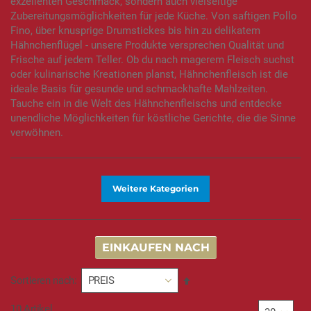
exzellenten Geschmack, sondern auch vielseitige
Zubereitungsmöglichkeiten für jede Küche. Von saftigen Pollo
Fino, über knusprige Drumstickes bis hin zu delikatem
Hähnchenflügel - unsere Produkte versprechen Qualität und
Frische auf jedem Teller. Ob du nach magerem Fleisch suchst
oder kulinarische Kreationen planst, Hähnchenfleisch ist die
ideale Basis für gesunde und schmackhafte Mahlzeiten.
Tauche ein in die Welt des Hähnchenfleischs und entdecke
unendliche Möglichkeiten für köstliche Gerichte, die die Sinne
verwöhnen.
Weitere Kategorien
EINKAUFEN NACH
In
Sortieren nach
absteigender
Reihenfolge
10
Artikel