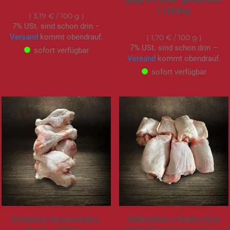
15,95 €
| 1.000g
3,19 €
/ 100 g
16,95 €
7% USt. sind schon drin –
Versand
kommt obendrauf.
1,70 €
/ 100 g
7% USt. sind schon drin –
sofort verfügbar
Versand
kommt obendrauf.
sofort verfügbar
Chicken Drumsticks.
Hähnchen | Pollo Fino