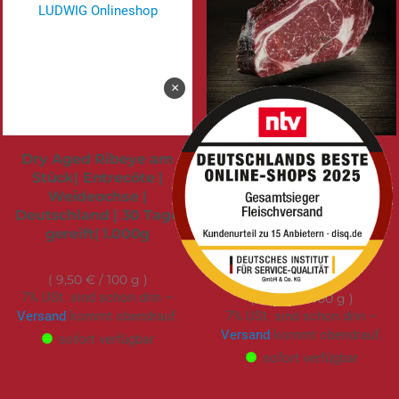
×
Dry Aged Ribeye am
Dry Aged Ribeye Steak
Stück| Entrecôte |
| Entrecôte [SELECT] |
Weideochse |
Ludwig Allstars |
Deutschland | 30 Tage
Simmentaler Rind |
gereift| 1.000g
Deutschland | 30 Tage
gereift | 400g
94,95 €
52,95 €
9,50 €
/ 100 g
7% USt. sind schon drin –
13,24 €
/ 100 g
Versand
kommt obendrauf.
7% USt. sind schon drin –
Versand
kommt obendrauf.
sofort verfügbar
sofort verfügbar