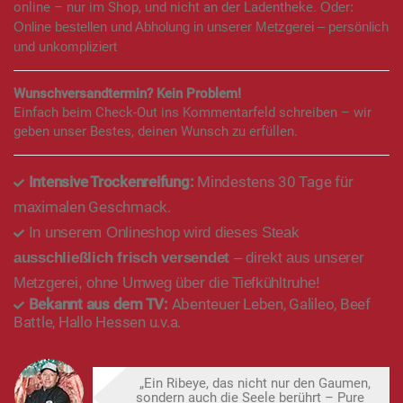
online – nur im Shop, und nicht an der Ladentheke.
Oder:
Online bestellen und Abholung in unserer Metzgerei – persönlich
und unkompliziert
Wunschversandtermin? Kein Problem!
Einfach beim Check-Out ins Kommentarfeld schreiben – wir
geben unser Bestes, deinen Wunsch zu erfüllen.
Intensive Trockenreifung:
Mindestens 30 Tage für
maximalen Geschmack.
In unserem Onlineshop wird dieses Steak
ausschließlich frisch versendet
– direkt aus unserer
Metzgerei, ohne Umweg über die Tiefkühltruhe!
Bekannt aus dem TV:
Abenteuer Leben, Galileo, Beef
Battle, Hallo Hessen u.v.a.
„Ein Ribeye, das nicht nur den Gaumen,
sondern auch die Seele berührt – Pure