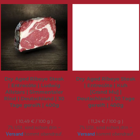
Dry Aged Ribeye Steak
Dry Aged Ribeye Steak
| Entrecôte | Ludwig
| Entrecôte | Kuh
Allstars | Simmentaler
[Grand Mu] |
Rind | Deutschland | 30
Deutschland | 30 Tage
Tage gereift | 400g
gereift | 400g
41,95 €
44,95 €
10,49 €
/ 100 g
11,24 €
/ 100 g
7% USt. sind schon drin –
7% USt. sind schon drin –
Versand
kommt obendrauf.
Versand
kommt obendrauf.