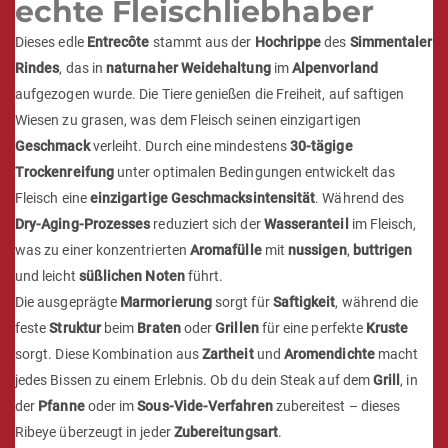
echte Fleischliebhaber
Dieses edle
Entrecôte
stammt aus der
Hochrippe
des
Simmentaler
Rindes
, das in
naturnaher Weidehaltung
im
Alpenvorland
aufgezogen wurde. Die Tiere genießen die Freiheit, auf saftigen
Wiesen zu grasen, was dem Fleisch seinen einzigartigen
Geschmack
verleiht. Durch eine mindestens
30-tägige
Trockenreifung
unter optimalen Bedingungen entwickelt das
Fleisch eine
einzigartige Geschmacksintensität
. Während des
Dry-Aging-Prozesses
reduziert sich der
Wasseranteil
im Fleisch,
was zu einer konzentrierten
Aromafülle
mit
nussigen
,
buttrigen
und leicht
süßlichen Noten
führt.
Die ausgeprägte
Marmorierung
sorgt für
Saftigkeit
, während die
feste
Struktur
beim
Braten
oder
Grillen
für eine perfekte
Kruste
sorgt. Diese Kombination aus
Zartheit
und
Aromendichte
macht
jedes Bissen zu einem Erlebnis. Ob du dein Steak auf dem
Grill
, in
der
Pfanne
oder im
Sous-Vide-Verfahren
zubereitest – dieses
Ribeye überzeugt in jeder
Zubereitungsart
.