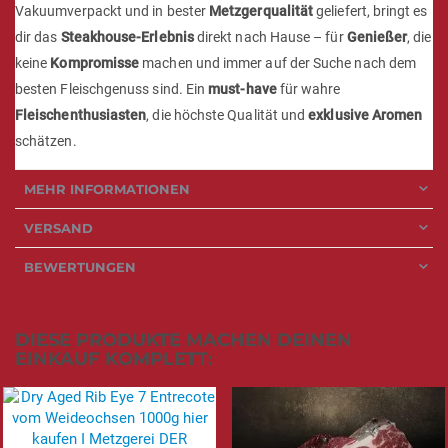
Vakuumverpackt und in bester
Metzgerqualität
geliefert, bringt es
dir das
Steakhouse-Erlebnis
direkt nach Hause – für
Genießer
, die
keine
Kompromisse
machen und immer auf der Suche nach dem
besten Fleischgenuss sind. Ein
must-have
für wahre
Fleischenthusiasten
, die höchste Qualität und
exklusive Aromen
schätzen.
MEHR INFORMATIONEN
VERSAND
BEWERTUNGEN
DIESE PRODUKTE MACHEN DEINEN
EINKAUF KOMPLETT: