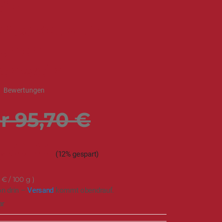
in.
erpaket vom
chen
chwein
3
Bewertungen
95,70 €
,50 €
(12% gespart)
 €
/ 100 g
on drin –
Versand
kommt obendrauf.
ar