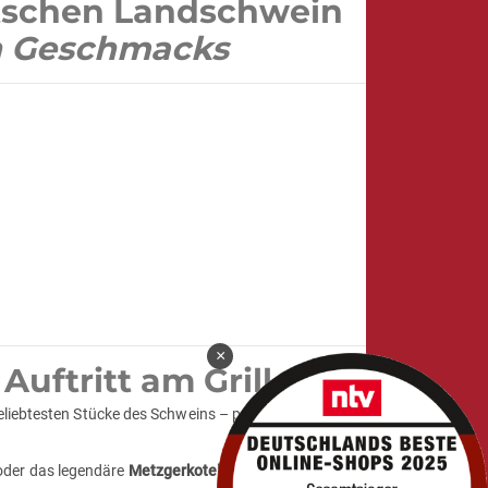
tschen Landschwein
en Geschmacks
×
uftritt am Grill
 beliebtesten Stücke des Schweins – perfekt
der das legendäre
Metzgerkotelett
– jedes Stück