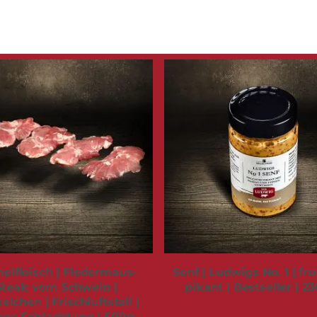
elfleisch | Fledermaus-
Senf | Ludwigs No. 1 | fru
Steak vom Schwein |
pikant | Bestseller | 2
elchen | Frischluftstall |
6,95 €
ene Schlachtung | 500g