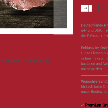
Deutschlands Nr
n-tv und DISQ h
der Kategorie Fl
Exklusiv im Onlin
Diese Fleisch &
online – nur im 
 EINKAUF KOMPLETT:
bestellen und Ab
unkompliziert
Wunschversandte
Einfach beim Ch
unser Bestes, de
Premium
-
Gri