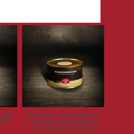
chtig-
Konserven | Schweinebraten
30ml
in der Dose. Herzhaft gekocht,
voller Geschmack | 400g