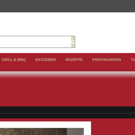
Suche
GRILL & BBQ
RATGEBER
REZEPTE
PROFIKUNDEN
T
EIN
LAMM
GEFLÜGEL
BBQ CUTS & CLASSICS
WURST 
GESCHENKE
Das B