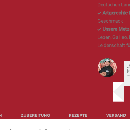
Deutschen Lan
Artgerechte 
Geschmack
Unsere Metz
Leben, Galileo,
Leidenschaft fü
„
j
–
N
ZUBEREITUNG
REZEPTE
VERSAND