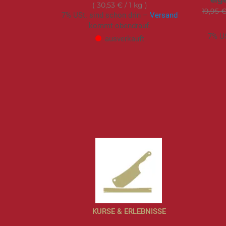
30,53 €
/ 1 kg
19,95 
7% USt. sind schon drin –
Versand
kommt obendrauf.
7% US
ausverkauft
KURSE & ERLEBNISSE