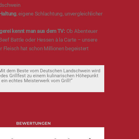
dschwein
Haltung
, eigene Schlachtung, unvergleichlicher
gerei kennt man aus dem TV:
Ob Abenteuer
 Beef Battle oder Hessen à la Carte – unsere
r Fleisch hat schon Millionen begeistert
Mit dem Beste vom Deutschen Landschwein wird
edes Grillfest zu einem kulinarischen Höhepunkt
 ein echtes Meisterwerk vom Grill!“
BEWERTUNGEN