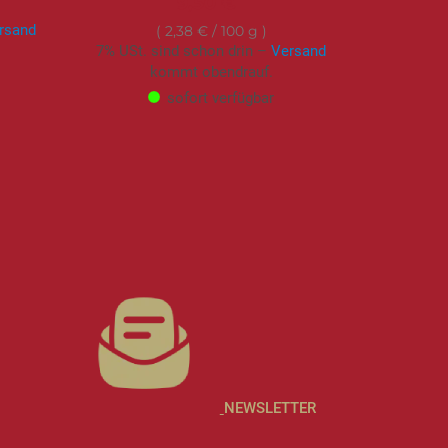
9,50 €
rsand
2,38 €
/ 100 g
7% USt. sind schon drin –
Versand
kommt obendrauf.
sofort verfügbar
NEWSLETTER