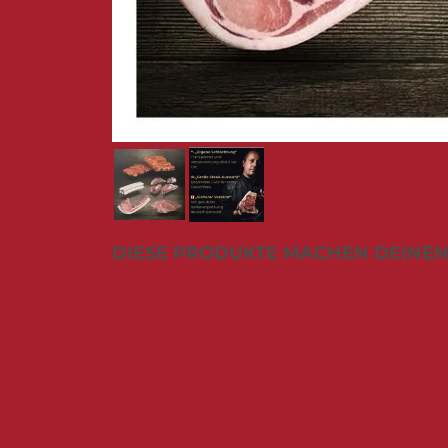
Zum
DIESE PRODUKTE MACHEN DEINEN
Anfang
der
Bildergalerie
springen