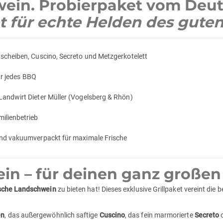
wein. Probierpaket vom Deu
et für echte Helden des gut
scheiben, Cuscino, Secreto und Metzgerkotelett
ür jedes BBQ
Landwirt Dieter Müller (Vogelsberg & Rhön)
ilienbetrieb
und vakuumverpackt für maximale Frische
n – für deinen ganz großen A
sche Landschwein
zu bieten hat! Dieses exklusive Grillpaket vereint die
en
, das außergewöhnlich saftige
Cuscino
, das fein marmorierte
Secreto
o