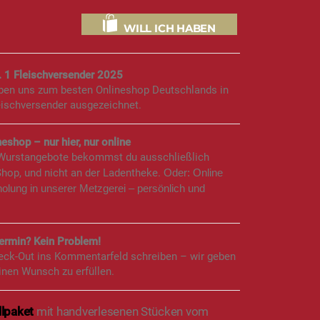
WILL ICH HABEN
. 1 Fleischversender 2025
aben uns zum besten Onlineshop Deutschlands in
eischversender ausgezeichnet.
eshop – nur hier, nur online
 Wurstangebote bekommst du ausschließlich
Shop, und nicht an der Ladentheke.
Oder: Online
holung in unserer Metzgerei – persönlich und
rmin? Kein Problem!
eck-Out ins Kommentarfeld schreiben – wir geben
inen Wunsch zu erfüllen.
llpaket
mit handverlesenen Stücken vom