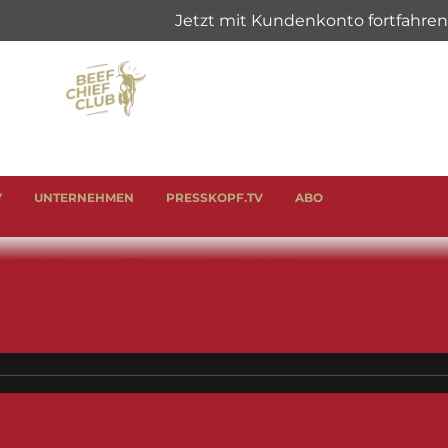
V
UNTERNEHMEN
PRESSKOPF.TV
ABO
& SCHINKEN
ANLÄSSE
GENUSSHELFER
este vom