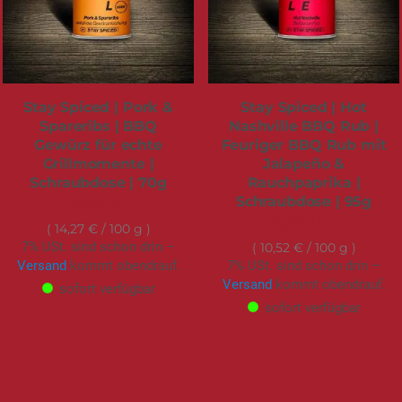
Stay Spiced | Pork &
Stay Spiced | Hot
Spareribs | BBQ
Nashville BBQ Rub |
Gewürz für echte
Feuriger BBQ Rub mit
Grillmomente |
Jalapeño &
Schraubdose | 70g
Rauchpaprika |
Schraubdose | 95g
9,99 €
9,99 €
14,27 €
/ 100 g
7% USt. sind schon drin –
10,52 €
/ 100 g
Versand
kommt obendrauf.
7% USt. sind schon drin –
Versand
kommt obendrauf.
sofort verfügbar
sofort verfügbar