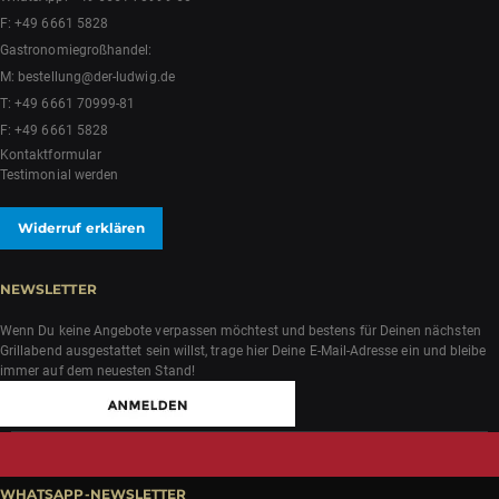
F: +49 6661 5828
Gastronomiegroßhandel:
M:
bestellung@der-ludwig.de
T:
+49 6661 70999-81
F: +49 6661 5828
Kontaktformular
Testimonial werden
Widerruf erklären
NEWSLETTER
Wenn Du keine Angebote verpassen möchtest und bestens für Deinen nächsten
Grillabend ausgestattet sein willst, trage hier Deine E-Mail-Adresse ein und bleibe
immer auf dem neuesten Stand!
WHATSAPP-NEWSLETTER