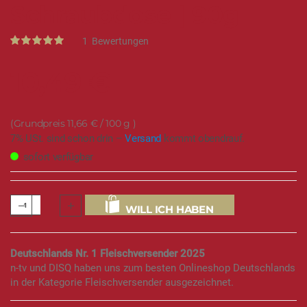
Schraubdose | 90g
Rating:
1
Bewertungen
100
100
% of
10,49 €
11,66 €
/ 100 g
7% USt. sind schon drin –
Versand
kommt obendrauf.
sofort verfügbar
WILL ICH HABEN
Deutschlands Nr. 1 Fleischversender 2025
n-tv und DISQ haben uns zum besten Onlineshop Deutschlands
in der Kategorie Fleischversender ausgezeichnet.