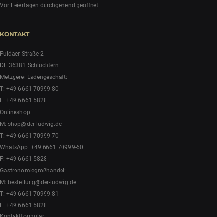
Vor Feiertagen durchgehend geöffnet.
KONTAKT
Fuldaer Straße 2
DE 36381 Schlüchtern
Metzgerei Ladengeschäft:
T:
+49 6661 70999-80
F: +49 6661 5828
Onlineshop:
M:
shop@der-ludwig.de
T:
+49 6661 70999-70
WhatsApp:
+49 6661 70999-60
F: +49 6661 5828
Gastronomiegroßhandel:
M:
bestellung@der-ludwig.de
T:
+49 6661 70999-81
F: +49 6661 5828
Kontaktformular