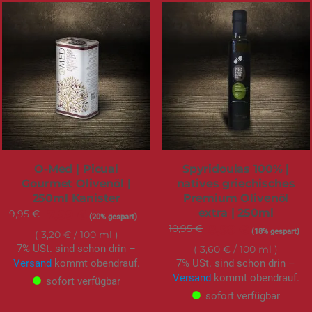
O-Med | Picual
Spyridoulas 100% |
Gourmet Olivenöl |
natives griechisches
250ml Kanister
Premium Olivenöl
extra | 250ml
9,95 €
Sonderangebot
7,99 €
(20% gespart)
10,95 €
Sonderangebot
8,99 €
(18% gespart)
3,20 €
/ 100 ml
7% USt. sind schon drin –
3,60 €
/ 100 ml
Versand
kommt obendrauf.
7% USt. sind schon drin –
Versand
kommt obendrauf.
sofort verfügbar
sofort verfügbar