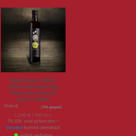
Spyridoulas 100% |
natives griechisches
Premium Olivenöl
extra | 500ml
17,95 €
Sonderangebot
14,49 €
(19% gespart)
2,90 €
/ 100 ml
7% USt. sind schon drin –
Versand
kommt obendrauf.
sofort verfügbar