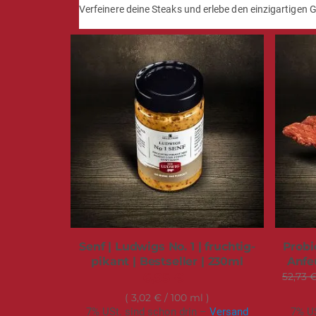
Verfeinere deine Steaks und erlebe den einzigartigen
Senf | Ludwigs No. 1 | fruchtig-
Probie
pikant | Bestseller | 230ml
Anfe
6,95 €
52,73 
3,02 €
/ 100 ml
7% USt. sind schon drin –
Versand
7% US