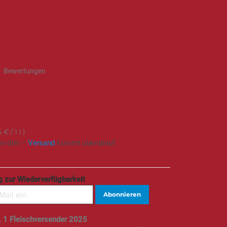
ouse Steak
| Glasflasche |
l
5
Bewertungen
 €
5 €
/ 1 l
on drin –
Versand
kommt obendrauf.
 zur Wiederverfügbarkeit
Abonnieren
. 1 Fleischversender 2025