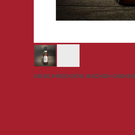
Zum
DIESE PRODUKTE MACHEN DEINEN
Anfang
der
Bildergalerie
springen