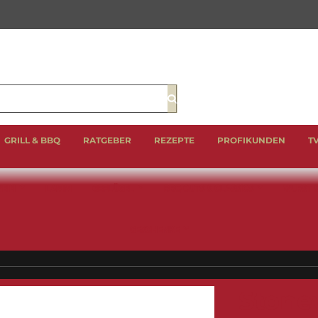
Suche
GRILL & BBQ
RATGEBER
REZEPTE
PROFIKUNDEN
T
EIN
LAMM
GEFLÜGEL
BBQ CUTS & CLASSICS
WURST 
GESCHENKE
Stonew