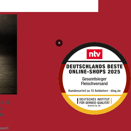
×
te of
k-
te
spart)