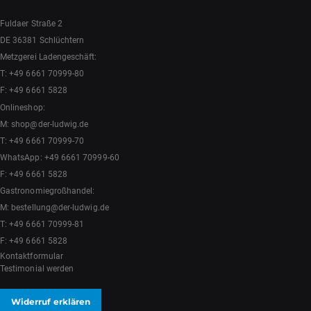
Fuldaer Straße 2
DE 36381 Schlüchtern
Metzgerei Ladengeschäft:
T:
+49 6661 70999-80
F: +49 6661 5828
Onlineshop:
M:
shop@der-ludwig.de
T:
+49 6661 70999-70
WhatsApp:
+49 6661 70999-60
F: +49 6661 5828
Gastronomiegroßhandel:
M:
bestellung@der-ludwig.de
T:
+49 6661 70999-81
F: +49 6661 5828
Kontaktformular
Testimonial werden
Widerruf erklären