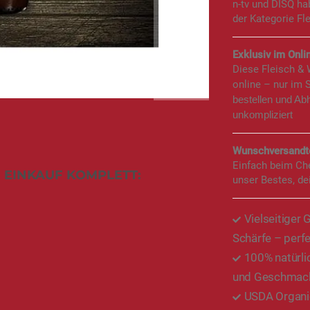
n-tv und DISQ h
der Kategorie Fl
Exklusiv im Onlin
Diese Fleisch &
online – nur im 
bestellen und Ab
unkompliziert
Wunschversandte
Einfach beim Ch
 EINKAUF KOMPLETT:
unser Bestes, de
Vielseitiger 
Schärfe – perfe
100% natürli
und Geschmack
USDA Organic