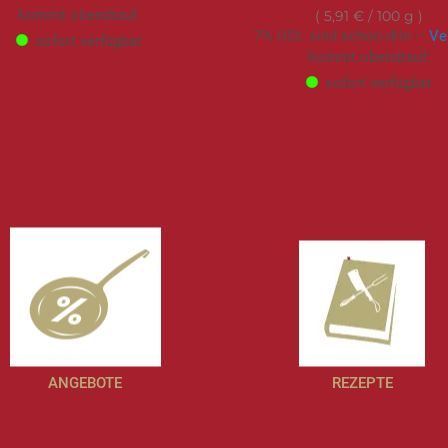
kommt obendrauf.
5,91 €
/ 100 g
7% USt. sind schon drin –
Ve
sofort verfügbar
kommt obendrauf.
sofort verfügbar
ANGEBOTE
REZEPTE