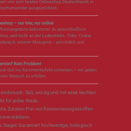
aben uns zum besten Onlineshop Deutschlands in
eischversender ausgezeichnet.
eshop – nur hier, nur online
 Wurstangebote bekommst du ausschließlich
Shop, und nicht an der Ladentheke.
Oder: Online
holung in unserer Metzgerei – persönlich und
rmin? Kein Problem!
eck-Out ins Kommentarfeld schreiben – wir geben
inen Wunsch zu erfüllen.
Geschmack: Süß, würzig und mit einer leichten
kt für jedes Steak.
che Zutaten: Frei von Konservierungsstoffen
sverstärkern.
 Siegel: Garantiert hochwertige, biologisch