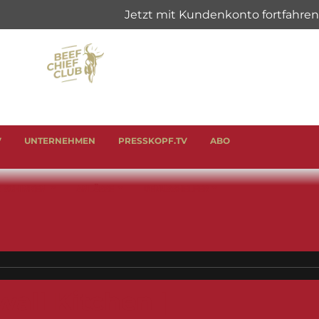
V
UNTERNEHMEN
PRESSKOPF.TV
ABO
& SCHINKEN
ANLÄSSE
GENUSSHELFER
all Kitchen |