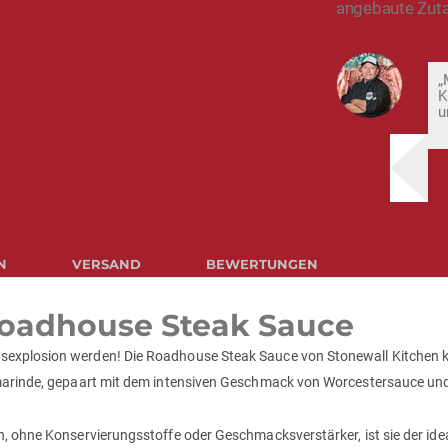
angebaute Zuta
„
K
u
N
VERSAND
BEWERTUNGEN
 Roadhouse Steak Sauce
explosion werden! Die Roadhouse Steak Sauce von Stonewall Kitchen ko
marinde, gepaart mit dem intensiven Geschmack von Worcestersauce und 
, ohne Konservierungsstoffe oder Geschmacksverstärker, ist sie der idea