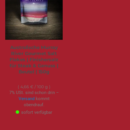
Australische Murray
River Gourmet Salt
Flakes | Finishersalz
für Steak & Genuss |
Beutel | 150g
6,99 €
4,66 €
/ 100 g
7% USt. sind schon drin –
Versand
kommt
obendrauf.
sofort verfügbar