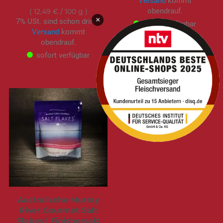
Versand
kommt
obendrauf.
12,49 €
/ 100 g
×
7% USt. sind schon drin –
sofort verfügbar
Versand
kommt
obendrauf.
sofort verfügbar
Australische Murray
River Gourmet Salt
Flakes | Finishersalz