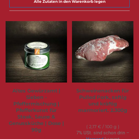
Alle Zutaten in den Warenkorb legen
Altes Gewürzamt |
Schweinenacken für
Sieben -
Pulled Pork, saftig
Pfeffermischung |
und kräftig
Pfefferkunst für
marmoriert. 2.300g
Steak, Sauce &
49,95 €
Genussküche | Dose |
2,17 €
/ 100 g
90g
7% USt. sind schon drin –
12,49 €