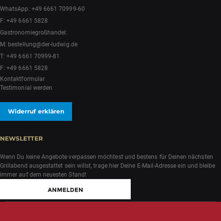
WhatsApp:
+49 6661 70999-60
F: +49 6661 5828
Gastronomiegroßhandel:
M:
bestellung@der-ludwig.de
T:
+49 6661 70999-81
F: +49 6661 5828
Kontaktformular
Testimonial werden
Widerruf erklären
NEWSLETTER
Wenn Du keine Angebote verpassen möchtest und bestens für Deinen nächsten
Grillabend ausgestattet sein willst, trage hier Deine E-Mail-Adresse ein und bleibe
immer auf dem neuesten Stand!