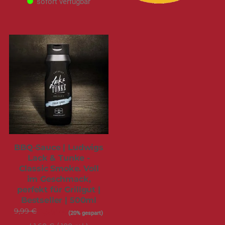
sofort verfügbar
BBQ-Sauce | Ludwigs
Lack & Tunke -
Classic Smoke. Voll
im Geschmack,
perfekt für Grillgut |
Bestseller | 500ml
9,99 €
Sonderangebot
7,99 €
(20% gespart)