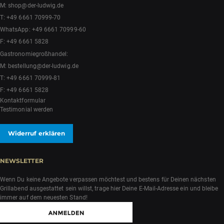
M:
shop@der-ludwig.de
T:
+49 6661 70999-70
WhatsApp:
+49 6661 70999-60
F: +49 6661 5828
Gastronomiegroßhandel:
M:
bestellung@der-ludwig.de
T:
+49 6661 70999-81
F: +49 6661 5828
Kontaktformular
Testimonial werden
Widerruf erklären
NEWSLETTER
Wenn Du keine Angebote verpassen möchtest und bestens für Deinen nächsten
Grillabend ausgestattet sein willst, trage hier Deine E-Mail-Adresse ein und bleibe
immer auf dem neuesten Stand!