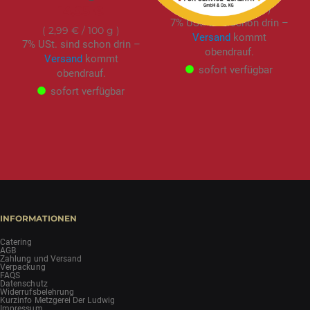
3,60 €
/ 100 ml
14,95 €
7% USt. sind schon drin –
2,99 €
/ 100 g
Versand
kommt
7% USt. sind schon drin –
obendrauf.
Versand
kommt
sofort verfügbar
obendrauf.
sofort verfügbar
INFORMATIONEN
Catering
AGB
Zahlung und Versand
Verpackung
FAQS
Datenschutz
Widerrufsbelehrung
Kurzinfo Metzgerei Der Ludwig
Impressum