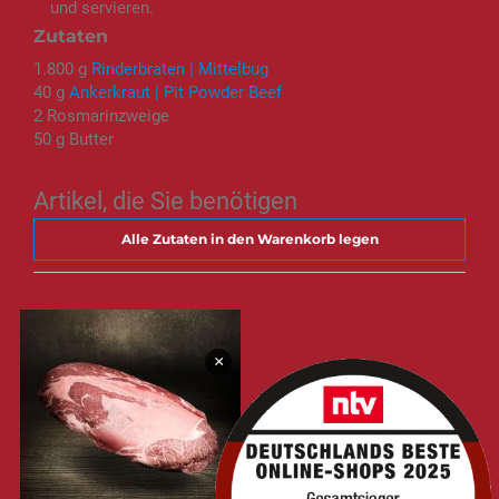
und servieren.
Zutaten
1.800 g
Rinderbraten | Mittelbug
40 g
Ankerkraut | Pit Powder Beef
2 Rosmarinzweige
50 g Butter
Artikel, die Sie benötigen
Alle Zutaten in den Warenkorb legen
×