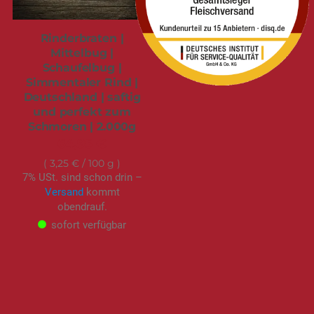
Rinderbraten |
Mittelbug |
Schaufelbug |
Simmentaler Rind |
Deutschland | saftig
und perfekt zum
Schmoren | 2.000g
64,95 €
3,25 €
/ 100 g
7% USt. sind schon drin –
Versand
kommt
obendrauf.
sofort verfügbar