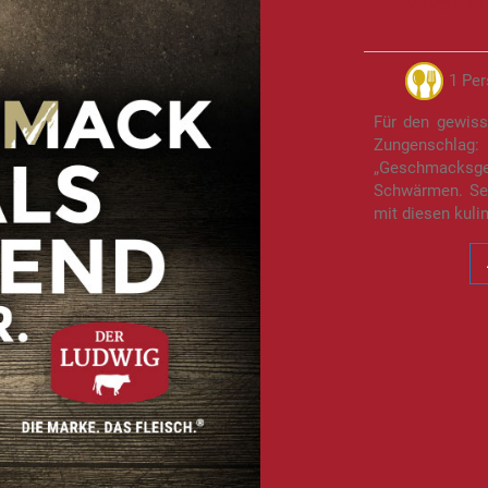
1 Pe
Für den gewisse
Zungenschl
„Geschmacksg
Schwärmen. Sei
mit diesen kuli