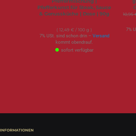
Pfeffermischung |
g
Pfefferkunst für Steak, Sauce
O
& Genussküche | Dose | 90g
10,95 
12,49 €
7% U
12,49 €
/ 100 g
7% USt. sind schon drin –
Versand
kommt obendrauf.
sofort verfügbar
INFORMATIONEN