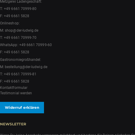
Metzgerei Ladengeschäft:
T:
+49 6661 70999-80
F: +49 6661 5828
Onlineshop:
M:
shop@der-ludwig.de
T:
+49 6661 70999-70
WhatsApp:
+49 6661 70999-60
F: +49 6661 5828
Gastronomiegroßhandel:
M:
bestellung@der-ludwig.de
T:
+49 6661 70999-81
F: +49 6661 5828
Kontaktformular
Testimonial werden
Widerruf erklären
NEWSLETTER