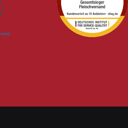
|
k &
0g
rsand