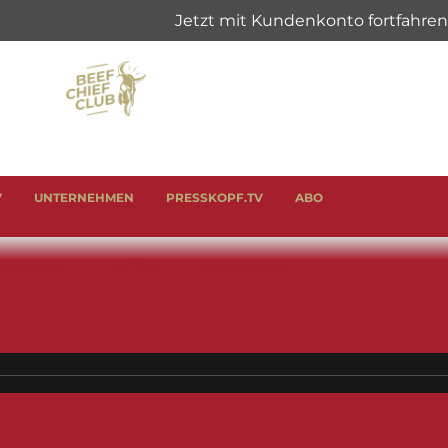
V
UNTERNEHMEN
PRESSKOPF.TV
ABO
& SCHINKEN
ANLÄSSE
GENUSSHELFER
ta Schaum