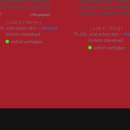
riechisches Premium
Gourmet Salt Flakes 
livenöl extra | 250ml
Finishersalz für Stea
Genuss | Beutel | 15
€
Sonderangebot
8,99 €
(18% gespart)
6,99 €
3,60 €
/ 100 ml
St. sind schon drin –
Versand
4,66 €
/ 100 g
kommt obendrauf.
7% USt. sind schon drin –
Ve
kommt obendrauf.
sofort verfügbar
sofort verfügbar