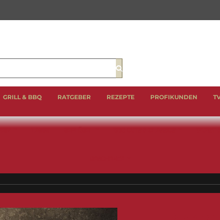
Suche
GRILL & BBQ
RATGEBER
REZEPTE
PROFIKUNDEN
T
EIN
LAMM
GEFLÜGEL
BBQ CUTS & CLASSICS
WURST 
GESCHENKE
Polen