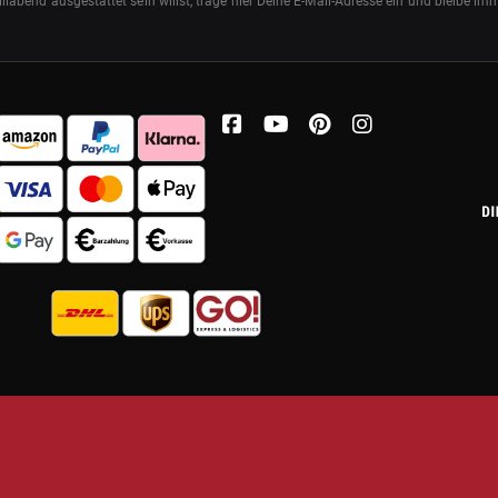
abend ausgestattet sein willst, trage hier Deine E-Mail-Adresse ein und bleibe i