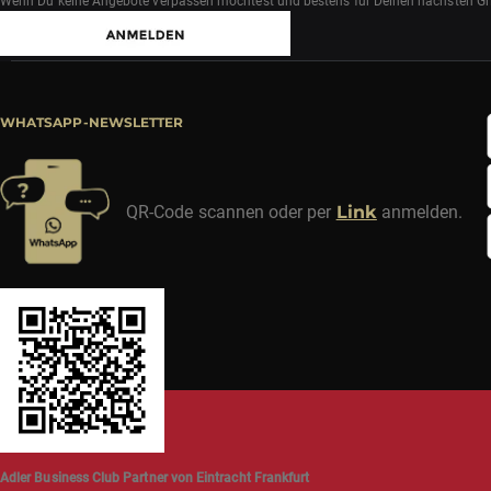
Wenn Du keine Angebote verpassen möchtest und bestens für Deinen nächsten Grill
WHATSAPP-NEWSLETTER
QR-Code scannen oder per
Link
anmelden.
Adler Business Club Partner von Eintracht Frankfurt