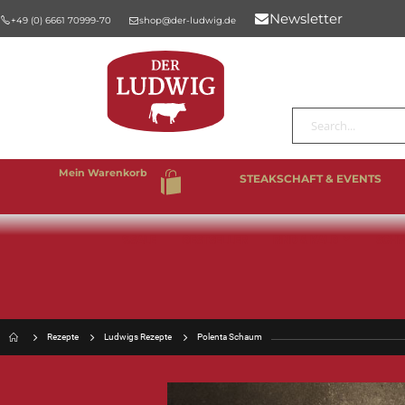
Newsletter
+49 (0) 6661 70999-70
shop@der-ludwig.de
Suche
Mein Warenkorb
STEAKSCHAFT & EVENTS
%SALE
BESTSELLER
RIND & KALB
SCHW
Rezepte
Ludwigs Rezepte
Polenta Schaum