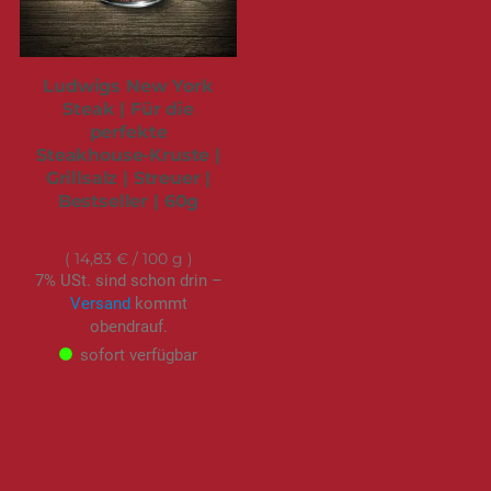
Ludwigs New York
Steak | Für die
perfekte
Steakhouse-Kruste |
Grillsalz | Streuer |
Bestseller | 60g
8,90 €
14,83 €
/ 100 g
7% USt. sind schon drin –
Versand
kommt
obendrauf.
sofort verfügbar