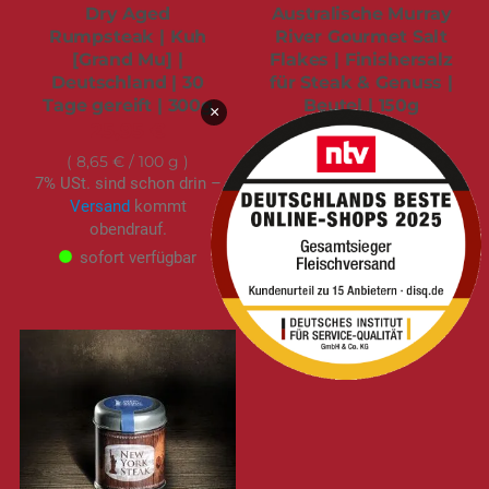
Dry Aged
Australische Murray
Rumpsteak | Kuh
River Gourmet Salt
[Grand Mu] |
Flakes | Finishersalz
Deutschland | 30
für Steak & Genuss |
Tage gereift | 300g
Beutel | 150g
×
25,95 €
6,99 €
8,65 €
/ 100 g
4,66 €
/ 100 g
7% USt. sind schon drin –
7% USt. sind schon drin –
Versand
kommt
Versand
kommt
obendrauf.
obendrauf.
sofort verfügbar
sofort verfügbar