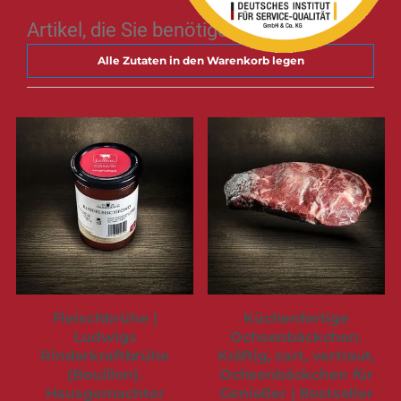
Artikel, die Sie benötigen
Alle Zutaten in den Warenkorb legen
Fleischbrühe |
Küchenfertige
Ludwigs
Ochsenbäckchen.
Rinderkraftbrühe
Kräftig, zart, vertraut,
(Bouillon).
Ochsenbäckchen für
Hausgemachter
Genießer | Bestseller