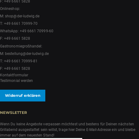
F: +49 6661 5828
Onlineshop:
M:
shop@der-ludwig.de
T:
+49 6661 70999-70
WhatsApp:
+49 6661 70999-60
F: +49 6661 5828
Gastronomiegroßhandel:
M:
bestellung@der-ludwig.de
T:
+49 6661 70999-81
F: +49 6661 5828
Kontaktformular
Testimonial werden
Widerruf erklären
NEWSLETTER
Wenn Du keine Angebote verpassen möchtest und bestens für Deinen nächsten
Grillabend ausgestattet sein willst, trage hier Deine E-Mail-Adresse ein und bleibe
immer auf dem neuesten Stand!