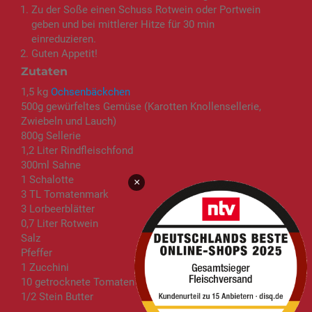
Zu der Soße einen Schuss Rotwein oder Portwein
geben und bei mittlerer Hitze für 30 min
einreduzieren.
Guten Appetit!
Zutaten
1,5 kg
Ochsenbäckchen
500g gewürfeltes Gemüse (Karotten Knollensellerie,
Zwiebeln und Lauch)
800g Sellerie
1,2 Liter Rindfleischfond
300ml Sahne
1 Schalotte
×
3 TL Tomatenmark
3 Lorbeerblätter
0,7 Liter Rotwein
Salz
Pfeffer
1 Zucchini
10 getrocknete Tomaten
1/2 Stein Butter