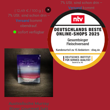
7% USt. sind schon drin –
12,49 €
Versand
kommt
×
12,49 €
/ 100 g
obendrauf.
7% USt. sind schon drin –
sofort verfügbar
Versand
kommt
obendrauf.
sofort verfügbar
Australische Murray
River Gourmet Salt