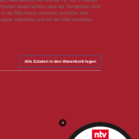
ach Wahl bestreichen und bei ca. 180°C indirekt
. Hierbei darauf achten, dass die Temperatur nicht
 in der BBQ Sauce verbrennt und bitter wird.
ngabe zubereiten und mit den Ribs anrichten.
Alle Zutaten in den Warenkorb legen
×