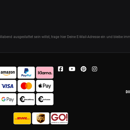
abend ausgestattet sein willst, trage hier Deine E-Mail-Adresse ein und bleibe i