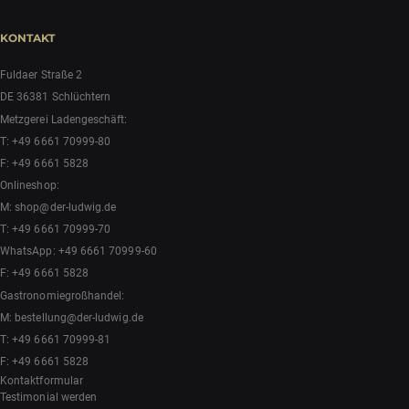
KONTAKT
Fuldaer Straße 2
DE 36381 Schlüchtern
Metzgerei Ladengeschäft:
T:
+49 6661 70999-80
F: +49 6661 5828
Onlineshop:
M:
shop@der-ludwig.de
T:
+49 6661 70999-70
WhatsApp:
+49 6661 70999-60
F: +49 6661 5828
Gastronomiegroßhandel:
M:
bestellung@der-ludwig.de
T:
+49 6661 70999-81
F: +49 6661 5828
Kontaktformular
Testimonial werden