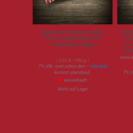
Spareribs | Kalbs-Loinribs.
BBQ-
Zarte Koteletteribs mit
Tun
Charakter | 600g
im 
Gril
19,95 €
9,99 
3,32 €
/ 100 g
7% USt. sind schon drin –
Versand
kommt obendrauf.
7% U
ausverkauft
Nicht auf Lager