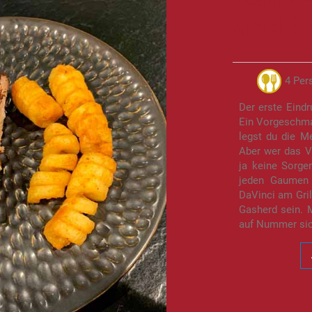
und Cu
4 Per
Der erste Eindr
Ein Vorgeschma
legst du die M
Aber wer das V
ja keine Sorg
jeden Gaumen 
DaVinci am Gril
Gasherd sein. 
auf Nummer sic