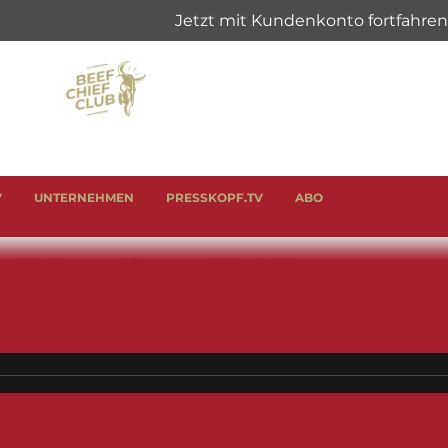
V
UNTERNEHMEN
PRESSKOPF.TV
ABO
& SCHINKEN
ANLÄSSE
GENUSSHELFER
Spareribs