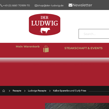
Newsletter
+49 (0) 6661 70999-70
shop@der-ludwig.de
Suche
Mein Warenkorb
STEAKSCHAFT & EVENTS
%SALE
BESTSELLER
RIND & KALB
SCHW
Rezepte
Ludwigs Rezepte
Kalbs-Spareribs und Curly Fries