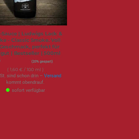
Sauce | Ludwigs Lack &
ke - Classic Smoke. Voll
Geschmack, perfekt für
lgut | Bestseller | 500ml
€
Sonderangebot
7,99 €
(20% gespart)
1,60 €
/ 100 ml
St. sind schon drin –
Versand
kommt obendrauf.
sofort verfügbar