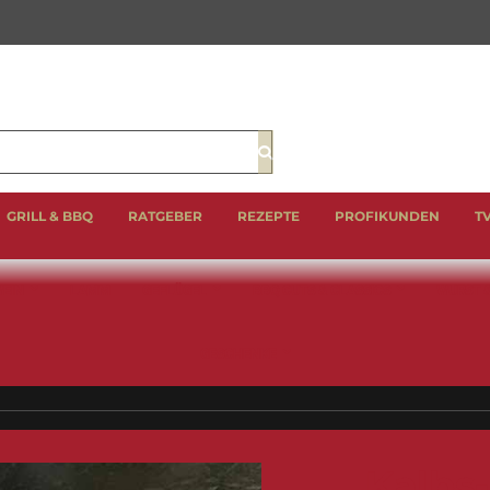
Suche
GRILL & BBQ
RATGEBER
REZEPTE
PROFIKUNDEN
T
EIN
LAMM
GEFLÜGEL
BBQ CUTS & CLASSICS
WURST 
GESCHENKE
Kalbs-