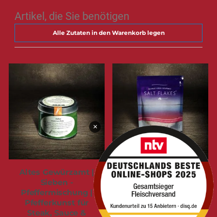
Artikel, die Sie benötigen
Alle Zutaten in den Warenkorb legen
×
Altes Gewürzamt |
Australische Murray
Sieben -
River Gourmet Salt
Pfeffermischung |
Flakes | Finishersalz
Pfefferkunst für
für Steak & Genuss |
Steak, Sauce &
Beutel | 150g