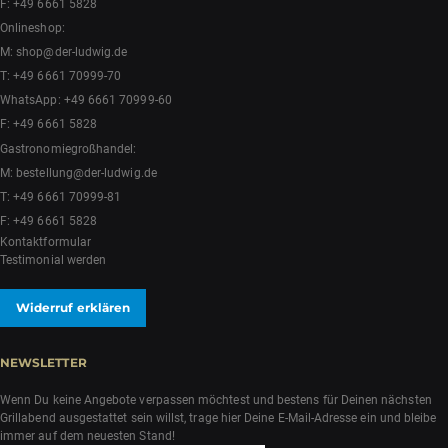
F: +49 6661 5828
Onlineshop:
M:
shop@der-ludwig.de
T:
+49 6661 70999-70
WhatsApp:
+49 6661 70999-60
F: +49 6661 5828
Gastronomiegroßhandel:
M:
bestellung@der-ludwig.de
T:
+49 6661 70999-81
F: +49 6661 5828
Kontaktformular
Testimonial werden
Widerruf erklären
NEWSLETTER
Wenn Du keine Angebote verpassen möchtest und bestens für Deinen nächsten
Grillabend ausgestattet sein willst, trage hier Deine E-Mail-Adresse ein und bleibe
immer auf dem neuesten Stand!