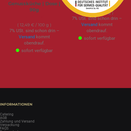
Genussküche | Dose |
6,99 €
90g
4,66 €
/ 100 g
12,49 €
7% USt. sind schon drin –
Versand
kommt
12,49 €
/ 100 g
7% USt. sind schon drin –
obendrauf.
Versand
kommt
sofort verfügbar
obendrauf.
sofort verfügbar
INFORMATIONEN
Catering
AGB
Zahlung und Versand
Verpackung
FAQS