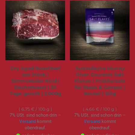
Dry Aged Roastbeef
Australische Murray
am Stück |
River Gourmet Salt
Simmentaler Rind |
Flakes | Finishersalz
Deutschland | 30
für Steak & Genuss |
Tage gereift | 2.000g
Beutel | 150g
134,95 €
6,99 €
6,75 €
/ 100 g
4,66 €
/ 100 g
7% USt. sind schon drin –
7% USt. sind schon drin –
Versand
kommt
Versand
kommt
obendrauf.
obendrauf.