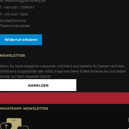
M:
bestellung@der-ludwig.de
T:
+49 6661 70999-81
F: +49 6661 5828
Kontaktformular
Testimonial werden
Widerruf erklären
NEWSLETTER
Wenn Du keine Angebote verpassen möchtest und bestens für Deinen nächsten
Grillabend ausgestattet sein willst, trage hier Deine E-Mail-Adresse ein und bleibe
immer auf dem neuesten Stand!
WHATSAPP-NEWSLETTER