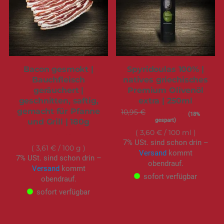
Bacon gesmokt |
Spyridoulas 100% |
Bauchfleisch
natives griechisches
geräuchert |
Premium Olivenöl
geschnitten, saftig,
extra | 250ml
gemacht für Pfanne
10,95 €
Sonderangebot
8,99 €
(18%
gespart)
und Grill | 180g
3,60 €
/ 100 ml
6,50 €
7% USt. sind schon drin –
3,61 €
/ 100 g
Versand
kommt
7% USt. sind schon drin –
obendrauf.
Versand
kommt
sofort verfügbar
obendrauf.
sofort verfügbar