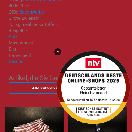
400g Pilze
250g
Baconwürfel
2 rote Zwiebeln
1,5 kg mehlige Kartoffeln
4 Eigelbe
Salz
Muskatnuss
Eier
×
Paniermehl
Olivenöl
Artikel, die Sie benötigen
Alle Zutaten in den Warenkorb legen