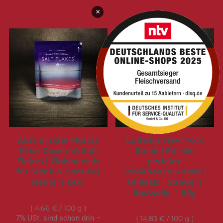
×
Australische Murray
Ludwigs New York
River Gourmet Salt
Steak | Für die
Flakes | Finishersalz
perfekte
für Steak & Genuss |
Steakhouse-Kruste |
Beutel | 150g
Grillsalz | Streuer |
Bestseller | 60g
6,99 €
8,90 €
4,66 €
/ 100 g
7% USt. sind schon drin –
14,83 €
/ 100 g