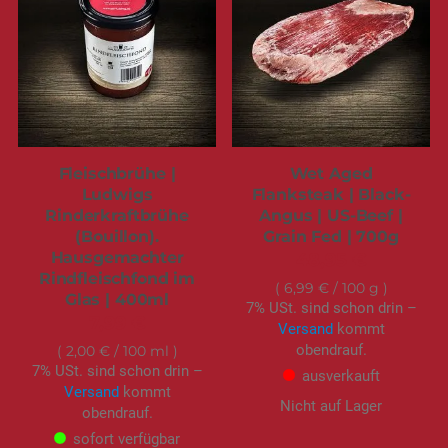
Fleischbrühe |
Wet Aged
Ludwigs
Flanksteak | Black-
Rinderkraftbrühe
Angus | US-Beef |
(Bouillon).
Grain Fed | 700g
Hausgemachter
48,95 €
Rindfleischfond im
6,99 €
/ 100 g
Glas | 400ml
7% USt. sind schon drin –
7,99 €
Versand
kommt
obendrauf.
2,00 €
/ 100 ml
7% USt. sind schon drin –
ausverkauft
Versand
kommt
Nicht auf Lager
obendrauf.
sofort verfügbar