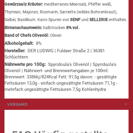
Gewürzsalz Kräuter:
mediterranes Meersalz, Pfeffer weiß,
Thymian, Majoran, Rosmarin, Sarriette (wildes Bohnenkraut),
Salbei, Basilikum. Kann Spuren von
SENF
und
SELLERIE
enthalten.
Birnenschaumwein:
halbtrocken
8% vol.
Band of Chefs Olivenöl:
Oliven
8%
DER LUDWIG | Fuldaer Straße 2 | 36381
Schlüchtern
Spyridoula's Olivenöl | Spyriduola's
Olivenöl | Nährwert- und Brennwertangaben je 100ml:
Brennwert: 3386kj/824Kcal Fett: 91,5g davon: - gesättigte
Fettsäuren 13,0g - einfach ungesättigte Fettsäuren 71,1g -
mehrfach ungesättigte Fettsäuren 7,5g Kohlenhydra
VERSAND