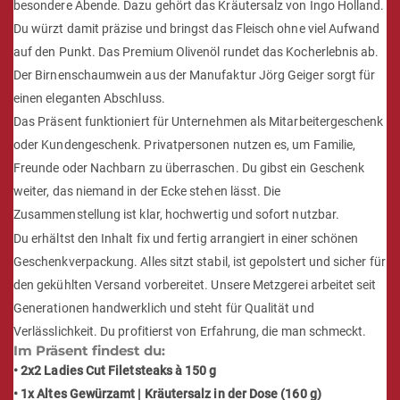
besondere Abende. Dazu gehört das Kräutersalz von Ingo Holland.
Du würzt damit präzise und bringst das Fleisch ohne viel Aufwand
auf den Punkt. Das Premium Olivenöl rundet das Kocherlebnis ab.
Der Birnenschaumwein aus der Manufaktur Jörg Geiger sorgt für
einen eleganten Abschluss.
Das Präsent funktioniert für Unternehmen als Mitarbeitergeschenk
oder Kundengeschenk. Privatpersonen nutzen es, um Familie,
Freunde oder Nachbarn zu überraschen. Du gibst ein Geschenk
weiter, das niemand in der Ecke stehen lässt. Die
Zusammenstellung ist klar, hochwertig und sofort nutzbar.
Du erhältst den Inhalt fix und fertig arrangiert in einer schönen
Geschenkverpackung. Alles sitzt stabil, ist gepolstert und sicher für
den gekühlten Versand vorbereitet. Unsere Metzgerei arbeitet seit
Generationen handwerklich und steht für Qualität und
Verlässlichkeit. Du profitierst von Erfahrung, die man schmeckt.
Im Präsent findest du:
• 2x2 Ladies Cut Filetsteaks à 150 g
• 1x Altes Gewürzamt | Kräutersalz in der Dose (160 g)