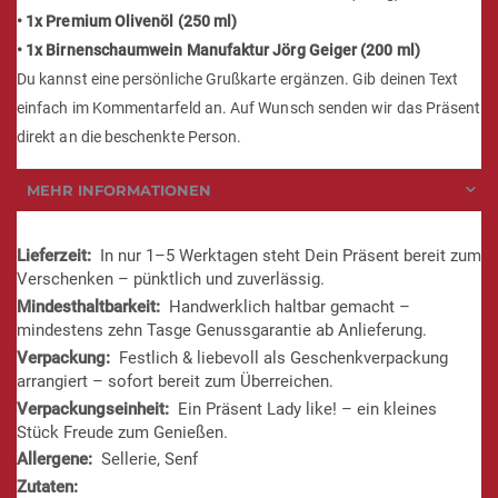
• 1x Premium Olivenöl (250 ml)
• 1x Birnenschaumwein Manufaktur Jörg Geiger (200 ml)
Du kannst eine persönliche Grußkarte ergänzen. Gib deinen Text
einfach im Kommentarfeld an. Auf Wunsch senden wir das Präsent
direkt an die beschenkte Person.
MEHR INFORMATIONEN
Mehr
In nur 1–5 Werktagen steht Dein Präsent bereit zum
Informationen
Verschenken – pünktlich und zuverlässig.
Handwerklich haltbar gemacht –
mindestens zehn Tasge Genussgarantie ab Anlieferung.
Festlich & liebevoll als Geschenkverpackung
arrangiert – sofort bereit zum Überreichen.
Ein Präsent Lady like! – ein kleines
Stück Freude zum Genießen.
Sellerie, Senf