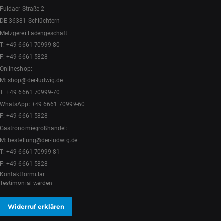
Fuldaer Straße 2
DE 36381 Schlüchtern
Metzgerei Ladengeschäft:
T:
+49 6661 70999-80
F: +49 6661 5828
Onlineshop:
M:
shop@der-ludwig.de
T:
+49 6661 70999-70
WhatsApp:
+49 6661 70999-60
F: +49 6661 5828
Gastronomiegroßhandel:
M:
bestellung@der-ludwig.de
T:
+49 6661 70999-81
F: +49 6661 5828
Kontaktformular
Testimonial werden
Widerruf erklären