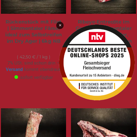
Rückenstück mit Filet
Ribeye-Entrecôte im
×
| Simmentaler Färse,
Ganzen | Simmentaler
ideal zum Selbstreifen
Färse Simmentaler,
im Dry Ager | 6kg NB
ideal zum Selbstreifen
im Reifeschrank | 10kg
255,00 €
NB
42,50 €
/ 1 kg
419,00 €
7% USt. sind schon drin –
Versand
kommt obendrauf.
41,90 €
/ 1 kg
7% USt. sind schon drin –
sofort verfügbar
Versand
kommt obendrauf.
sofort verfügbar