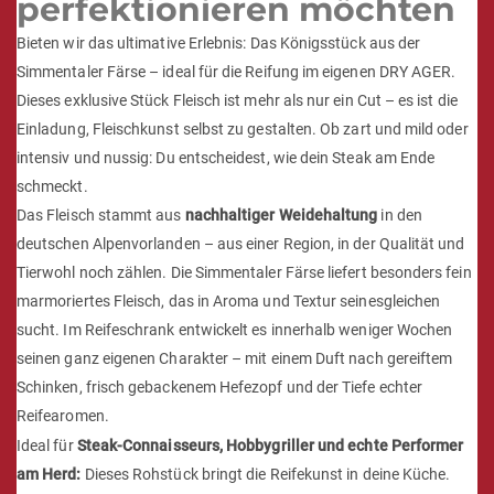
perfektionieren möchten
Bieten wir das ultimative Erlebnis: Das Königsstück aus der
Simmentaler Färse – ideal für die Reifung im eigenen DRY AGER.
Dieses exklusive Stück Fleisch ist mehr als nur ein Cut – es ist die
Einladung, Fleischkunst selbst zu gestalten. Ob zart und mild oder
intensiv und nussig: Du entscheidest, wie dein Steak am Ende
schmeckt.
Das Fleisch stammt aus
nachhaltiger Weidehaltung
in den
deutschen Alpenvorlanden – aus einer Region, in der Qualität und
Tierwohl noch zählen. Die Simmentaler Färse liefert besonders fein
marmoriertes Fleisch, das in Aroma und Textur seinesgleichen
sucht. Im Reifeschrank entwickelt es innerhalb weniger Wochen
seinen ganz eigenen Charakter – mit einem Duft nach gereiftem
Schinken, frisch gebackenem Hefezopf und der Tiefe echter
Reifearomen.
Ideal für
Steak-Connaisseurs, Hobbygriller und echte Performer
am Herd:
Dieses Rohstück bringt die Reifekunst in deine Küche.