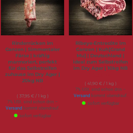
Rinderrücken im
Ribeye-Entrecôte im
Ganzen | Simmentaler
Ganzen | Kuh[Grand
Färse | kräftig
Mu] | Deutschland |
marmoriert, perfekt
ideal zum Selbstreifen
für das Selbstreifen
im Dry Ager | 10kg NB
zuhause im Dry Ager |
419,00 €
20kg NB
41,90 €
/ 1 kg
759,00 €
7% USt. sind schon drin –
Versand
kommt obendrauf.
37,95 €
/ 1 kg
7% USt. sind schon drin –
sofort verfügbar
Versand
kommt obendrauf.
sofort verfügbar