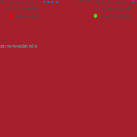
t. sind schon drin –
Versand
7% USt. sind schon drin –
Ve
kommt obendrauf.
kommt obendrauf.
ausverkauft
sofort verfügbar
ten verwendet wird