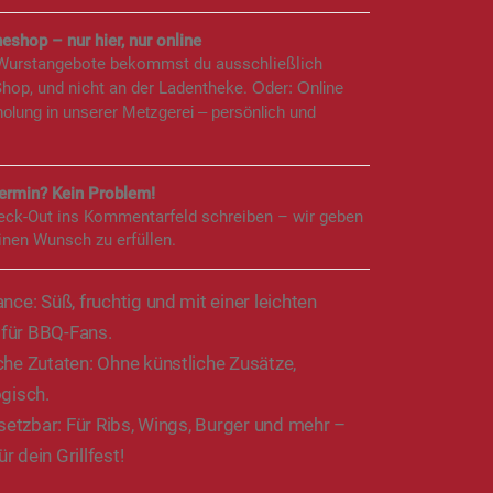
eshop – nur hier, nur online
 Wurstangebote bekommst du ausschließlich
Shop, und nicht an der Ladentheke.
Oder: Online
holung in unserer Metzgerei – persönlich und
rmin? Kein Problem!
eck-Out ins Kommentarfeld schreiben – wir geben
inen Wunsch zu erfüllen.
nce: Süß, fruchtig und mit einer leichten
 für BBQ-Fans.
che Zutaten: Ohne künstliche Zusätze,
ogisch.
nsetzbar: Für Ribs, Wings, Burger und mehr –
ür dein Grillfest!