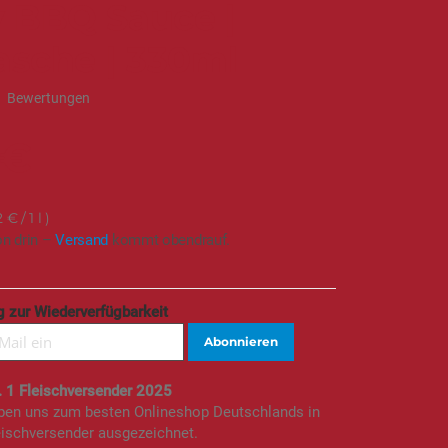
 BBQ Sauce |
asche | 330ml
3
Bewertungen
 €
2 €
/ 1 l
on drin –
Versand
kommt obendrauf.
 zur Wiederverfügbarkeit
Abonnieren
. 1 Fleischversender 2025
aben uns zum besten Onlineshop Deutschlands in
eischversender ausgezeichnet.