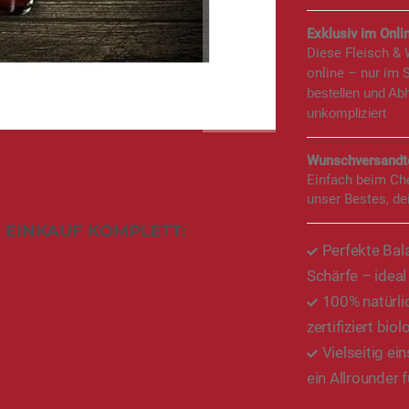
Exklusiv im Onlin
Diese Fleisch &
online – nur im 
bestellen und Ab
unkompliziert
Wunschversandte
Einfach beim Ch
unser Bestes, de
 EINKAUF KOMPLETT:
Perfekte Bala
Schärfe – ideal
100% natürli
zertifiziert biol
Vielseitig ei
ein Allrounder f