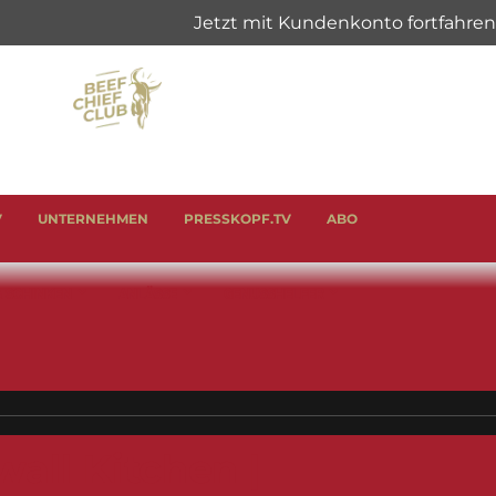
V
UNTERNEHMEN
PRESSKOPF.TV
ABO
& SCHINKEN
ANLÄSSE
GENUSSHELFER
all Kitchen |