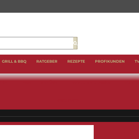
Suche
GRILL & BBQ
RATGEBER
REZEPTE
PROFIKUNDEN
T
EIN
LAMM
GEFLÜGEL
BBQ CUTS & CLASSICS
WURST 
GESCHENKE
Stonew