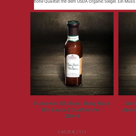
hohe Qualität mit dem USDA Organic Siegel. Ein Muss f
Stonewall Kitchen | Baby Back
Ston
Rib Sauce | Glasflasche |
Apple
330ml
14,90 €
45,15 €
/ 1 l