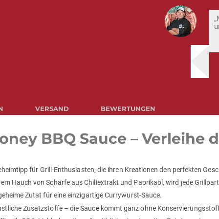
„
u
N
VERSAND
BEWERTUNGEN
 Honey BBQ Sauce – Verleihe
eimtipp für Grill-Enthusiasten, die ihren Kreationen den perfekten Gesch
 Hauch von Schärfe aus Chiliextrakt und Paprikaöl, wird jede Grillpart
eheime Zutat für eine einzigartige Currywurst-Sauce.
liche Zusatzstoffe – die Sauce kommt ganz ohne Konservierungsstoffe