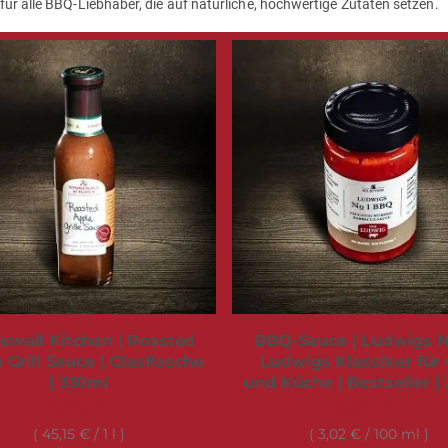
ür alle BBQ-Liebhaber, die auf natürliche, hochwertige Zutaten setzen.
ewall Kitchen | Roasted
BBQ-Sauce | Ludwigs No
 Grill Sauce | Glasflasche
Ludwigs Klassiker für G
| 330ml
und Küche | Bestseller |
14,90 €
6,95 €
45,15 €
/ 1 l
3,02 €
/ 100 ml