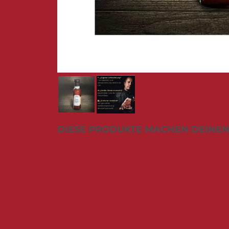
Zum
DIESE PRODUKTE MACHEN DEINEN
Anfang
der
Bildergalerie
springen