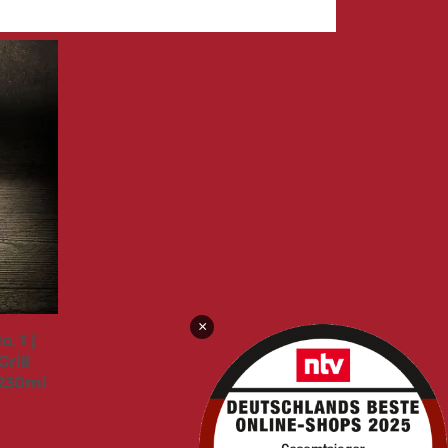
×
. 1 |
rill
 230ml