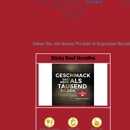
7% USt. sind schon drin –
Versand
7% US
kommt obendrauf.
ausverkauft
Sehen Sie, wie dieses Produkt in folgenden Rezep
Sticky Beef Noodles
4 Personen
00h 20
00h 20