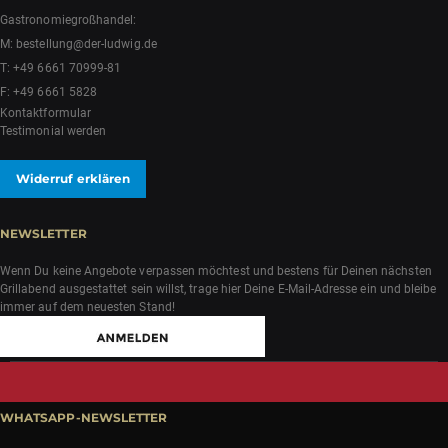
Gastronomiegroßhandel:
M:
bestellung@der-ludwig.de
T:
+49 6661 70999-81
F: +49 6661 5828
Kontaktformular
Testimonial werden
Widerruf erklären
NEWSLETTER
Wenn Du keine Angebote verpassen möchtest und bestens für Deinen nächsten
Grillabend ausgestattet sein willst, trage hier Deine E-Mail-Adresse ein und bleibe
immer auf dem neuesten Stand!
WHATSAPP-NEWSLETTER