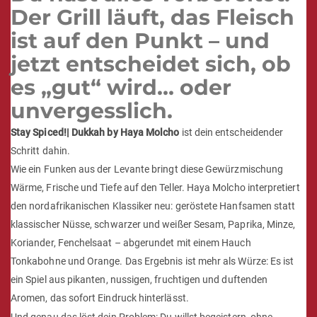
Der Grill läuft, das Fleisch
ist auf den Punkt – und
jetzt entscheidet sich, ob
es „gut“ wird… oder
unvergesslich.
Stay Spiced!| Dukkah by Haya Molcho
ist dein entscheidender
Schritt dahin.
Wie ein Funken aus der Levante bringt diese Gewürzmischung
Wärme, Frische und Tiefe auf den Teller. Haya Molcho interpretiert
den nordafrikanischen Klassiker neu: geröstete Hanfsamen statt
klassischer Nüsse, schwarzer und weißer Sesam, Paprika, Minze,
Koriander, Fenchelsaat – abgerundet mit einem Hauch
Tonkabohne und Orange. Das Ergebnis ist mehr als Würze: Es ist
ein Spiel aus pikanten, nussigen, fruchtigen und duftenden
Aromen, das sofort Eindruck hinterlässt.
Und genau das löst dein Problem: Du willst begeistern, ohne