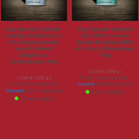
Stay Spiced | Grillsalz -
Stay Spiced | Umami |
kräftige Salzflocken | |
Natürliche Umami
Der entscheidende
Power für Steak, BBQ
Kick für deinen
& Küche | Schraubdose
Grillgenuss |
| 70g
Schraubdose | 90g
7,99 €
9,99 €
11,41 €
/ 100 g
7% USt. sind schon drin –
11,10 €
/ 100 g
7% USt. sind schon drin –
Versand
kommt obendrauf.
Versand
kommt obendrauf.
sofort verfügbar
sofort verfügbar