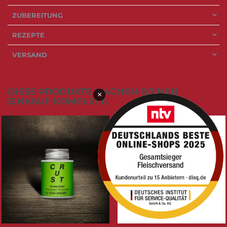
ZUBEREITUNG
REZEPTE
VERSAND
DIESE PRODUKTE MACHEN DEINEN
×
EINKAUF KOMPLETT: