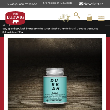
shop@der-ludwig.de
Newsletter
+49 (0) 6661 70999-70
Suche
Na
um
Stay Spiced! | Dukkah by Haya Molcho | Orientalischer Crunch für Grill, Gemüse & Genuss |
Schraubdose | 90g
Zum
Ende
der
Bildergalerie
springen