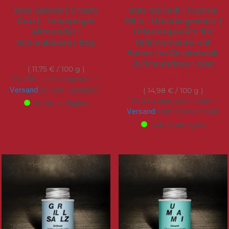
Stay Spiced | Crusty
Stay Spiced! | Cyprus
Crust - knuspriger
Hills - Urlaubsgewürz |
Allrounder |
Urlaubsgewürz für
Schraubdose | 85g
Grillmomente mit
Sonne im Geschmack
9,99 €
|Schraubdose | 60g
11,75 €
/ 100 g
8,99 €
7% USt. sind schon drin –
Versand
kommt obendrauf.
14,98 €
/ 100 g
7% USt. sind schon drin –
sofort verfügbar
Versand
kommt obendrauf.
sofort verfügbar