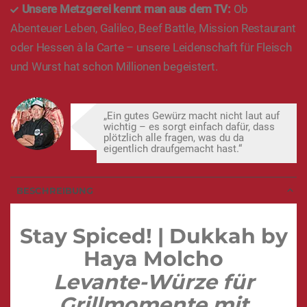
Unsere Metzgerei kennt man aus dem TV:
Ob
Abenteuer Leben, Galileo, Beef Battle, Mission Restaurant
oder Hessen à la Carte – unsere Leidenschaft für Fleisch
und Wurst hat schon Millionen begeistert.
„Ein gutes Gewürz macht nicht laut auf
wichtig – es sorgt einfach dafür, dass
plötzlich alle fragen, was du da
eigentlich draufgemacht hast.“
BESCHREIBUNG
Stay Spiced! | Dukkah by
Haya Molcho
Levante-Würze für
Grillmomente mit