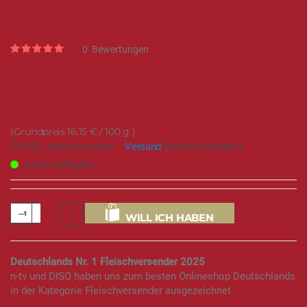
Schraubdose | 90g
Rating:
0
Bewertungen
0
100
% of
9,69 €
16,15 €
/ 100 g
7% USt. sind schon drin –
Versand
kommt obendrauf.
sofort verfügbar
WILL ICH HABEN
Deutschlands Nr. 1 Fleischversender 2025
n-tv und DISQ haben uns zum besten Onlineshop Deutschlands
in der Kategorie Fleischversender ausgezeichnet.