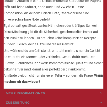
einfache Zutaten in echte Genussmomente. Geräucherter Paprika
trifft auf feine Kräuter, Knoblauch und Zwiebeln – eine
Komposition, die deinem Fleisch Tiefe, Charakter und eine
unverwechselbare Note verleiht.
Egal ob saftiges Steak, zartes Hähnchen oder kräftiges Schwein:
Diese Mischung gibt dir die Sicherheit, geschmacklich immer auf
den Punkt zu landen. Du brauchst keine komplizierten Rezepte –
nur dein Fleisch, deine Hitze und dieses Gewürz.
Und während du am Grill stehst, entsteht mehr als nur ein Gericht:
Es entsteht ein Moment, der verbindet. Genau dafür steht Der
Ludwig – ehrliches Handwerk, kompromisslose Qualität und sicher
gekühlter Versand, damit alles perfekt bei dir ankommt.
Am Ende bleibt nicht nur ein leerer Teller – sondern die Frage:
Wann
machen wir das wieder?
MEHR INFORMATIONEN
ZUBEREITUNG