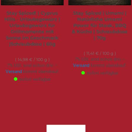
Stay Spiced! | Cyprus
Stay Spiced | Umami |
Hills - Urlaubsgewürz |
Natürliche Umami
Urlaubsgewürz für
Power für Steak, BBQ
Grillmomente mit
& Küche | Schraubdose
Sonne im Geschmack
| 70g
|Schraubdose | 60g
7,99 €
8,99 €
11,41 €
/ 100 g
7% USt. sind schon drin –
14,98 €
/ 100 g
7% USt. sind schon drin –
Versand
kommt obendrauf.
Versand
kommt obendrauf.
sofort verfügbar
sofort verfügbar