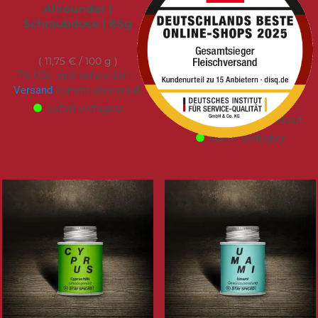
Allrounder |
Der entscheidende
Schraubdose | 85g
Kick für deinen
Grillgenuss |
9,99 €
Schraubdose | 90g
11,75 €
/ 100 g
9,99 €
7% USt. sind schon drin –
Versand
kommt obendrauf.
11,10 €
/ 100 g
7% USt. sind schon drin –
sofort verfügbar
Versand
kommt obendrauf.
sofort verfügbar