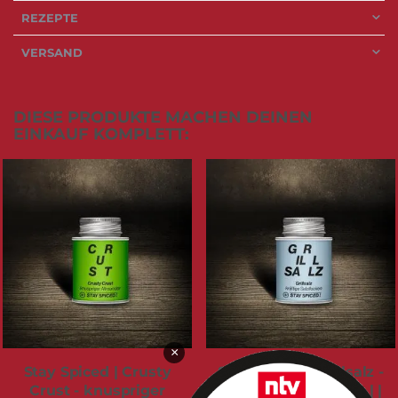
REZEPTE
VERSAND
DIESE PRODUKTE MACHEN DEINEN
EINKAUF KOMPLETT:
×
Stay Spiced | Crusty
Stay Spiced | Grillsalz -
Crust - knuspriger
kräftige Salzflocken | |