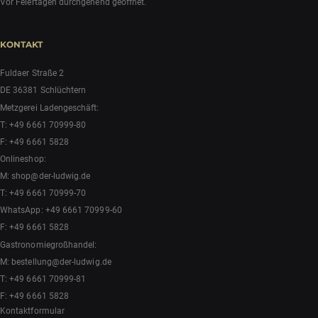
Vor Feiertagen durchgehend geöffnet.
KONTAKT
Fuldaer Straße 2
DE 36381 Schlüchtern
Metzgerei Ladengeschäft:
T:
+49 6661 70999-80
F: +49 6661 5828
Onlineshop:
M:
shop@der-ludwig.de
T:
+49 6661 70999-70
WhatsApp:
+49 6661 70999-60
F: +49 6661 5828
Gastronomiegroßhandel:
M:
bestellung@der-ludwig.de
T:
+49 6661 70999-81
F: +49 6661 5828
Kontaktformular