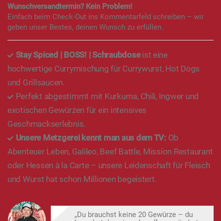
Wunschversandtermin? Kein Problem!
Einfach beim Check-Out ins Kommentarfeld schreiben – wir
geben unser Bestes, deinen Wunsch zu erfüllen.
Stay Spiced | BOSS! | Schraubdose
ist eine
hochwertige Currymischung für Currywurst, Hot Dogs
und Grillsaucen.
Perfekt abgestimmt mit Kurkuma, Chili, Ingwer und
exotischen Gewürzen für ein intensives
Geschmackserlebnis.
Unsere Metzgerei kennt man aus dem TV:
Ob
Abenteuer Leben, Galileo, Beef Battle, Mission Restaurant
oder Hessen à la Carte – unsere Leidenschaft für Fleisch
und Wurst hat schon Millionen begeistert.
„Du brauchst keine 20 Gewürze – du