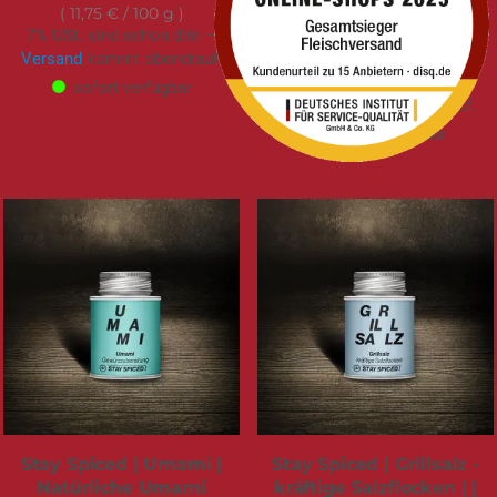
|Schraubdose | 60g
11,75 €
/ 100 g
8,99 €
7% USt. sind schon drin –
Versand
kommt obendrauf.
14,98 €
/ 100 g
7% USt. sind schon drin –
sofort verfügbar
Versand
kommt obendrauf.
sofort verfügbar
Stay Spiced | Umami |
Stay Spiced | Grillsalz -
Natürliche Umami
kräftige Salzflocken | |