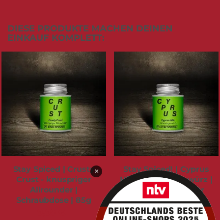
DIESE PRODUKTE MACHEN DEINEN
EINKAUF KOMPLETT:
Stay Spiced | Crusty
Stay Spiced! | Cyprus
×
Crust - knuspriger
Hills - Urlaubsgewürz |
Allrounder |
Urlaubsgewürz für
Schraubdose | 85g
Grillmomente mit
Sonne im Geschmack
9,99 €