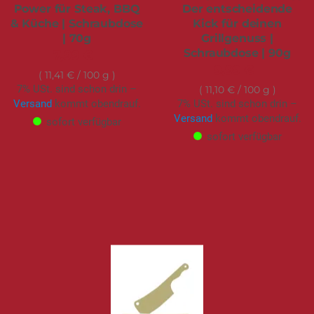
Power für Steak, BBQ
Der entscheidende
& Küche | Schraubdose
Kick für deinen
| 70g
Grillgenuss |
Schraubdose | 90g
7,99 €
9,99 €
11,41 €
/ 100 g
7% USt. sind schon drin –
11,10 €
/ 100 g
Versand
kommt obendrauf.
7% USt. sind schon drin –
Versand
kommt obendrauf.
sofort verfügbar
sofort verfügbar