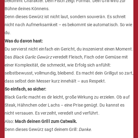
bekommt Charakter. Dein Fisch zeigt Format. Dein Grill wird zur
Bühne deines Könnens.
Denn dieses Gewürz ist nicht laut, sondern souverän. Es schreit
nicht nach Aufmerksamkeit – es bekommt sie automatisch. So wie
du.
Was du davon hast:
Du servierst nicht einfach ein Gericht, du inszenierst einen Moment.
Das
Black Garlic Gewürz
veredelt Fleisch, Fisch oder Gemüse mit
einer Komplexität, die schmeckt, wie Erfolg sich anfühlt:
selbstbewusst, vollmundig, bleibend. Es macht dein Grillgut so zart,
dass selbst dein Messer kurz innehält – aus Respekt.
So einfach, so sicher:
Black Garlic macht es dir leicht, große Wirkung zu erzielen. Ob auf
Steak, Hähnchen oder Lachs – eine Prise genügt. Du kannst es
nicht versauen. Es verzeiht, veredelt und verführt.
Also:
Mach deinen Grill zum Catwalk.
Denn dieses Gewürz sagt deinem Grill:
Danke.