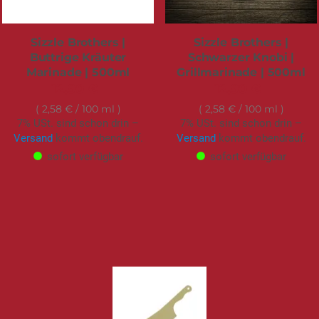
Sizzle Brothers |
Sizzle Brothers |
Buttrige Kräuter
Schwarzer Knobi |
Marinade | 500ml
Grillmarinade | 500ml
12,90 €
12,90 €
2,58 €
/ 100 ml
2,58 €
/ 100 ml
7% USt. sind schon drin –
7% USt. sind schon drin –
Versand
kommt obendrauf.
Versand
kommt obendrauf.
sofort verfügbar
sofort verfügbar