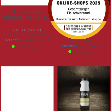
Sizzle Brothers.
Sizzle Brothers | Honey
Meersalz Flocken. 100g
& Mustard Sauce |
250ml
4,90 €
7,49 €
4,90 €
/ 100 g
7% USt. sind schon drin –
3,00 €
/ 100 ml
Versand
kommt obendrauf.
7% USt. sind schon drin –
Versand
kommt obendrauf.
sofort verfügbar
sofort verfügbar