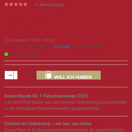
Rating:
0
Bewertungen
0
100
% of
7,90 €
7,18 €
/ 100 g
7% USt. sind schon drin –
Versand
kommt obendrauf.
sofort verfügbar
WILL ICH HABEN
Deutschlands Nr. 1 Fleischversender 2025
n-tv und DISQ haben uns zum besten Onlineshop Deutschlands
in der Kategorie Fleischversender ausgezeichnet.
Exklusiv im Onlineshop – nur hier, nur online
Diese Fleisch & Wurstangebote bekommst du ausschließlich