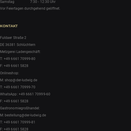
Samstag
7:30 - 12:30 Uhr
Vor Feiertagen durchgehend geöffnet.
KONTAKT
Fuldaer Straße 2
DE 36381 Schlüchtern
Metzgerei Ladengeschäft:
T:
+49 6661 70999-80
F: +49 6661 5828
Onlineshop:
M:
shop@der-ludwig.de
T:
+49 6661 70999-70
WhatsApp:
+49 6661 70999-60
F: +49 6661 5828
Gastronomiegroßhandel:
M:
bestellung@der-ludwig.de
T:
+49 6661 70999-81
F: +49 6661 5828