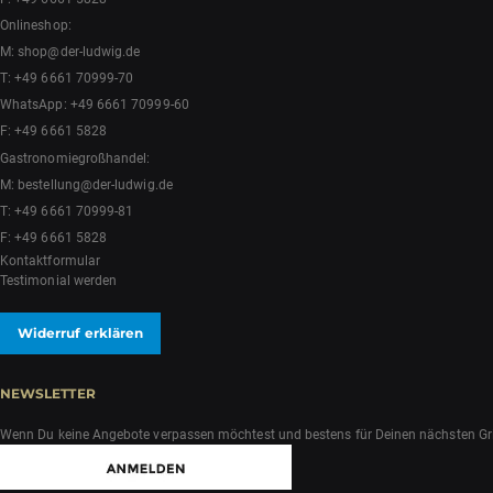
Onlineshop:
M:
shop@der-ludwig.de
T:
+49 6661 70999-70
WhatsApp:
+49 6661 70999-60
F: +49 6661 5828
Gastronomiegroßhandel:
M:
bestellung@der-ludwig.de
T:
+49 6661 70999-81
F: +49 6661 5828
Kontaktformular
Testimonial werden
Widerruf erklären
NEWSLETTER
Wenn Du keine Angebote verpassen möchtest und bestens für Deinen nächsten Grill