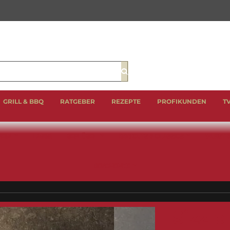
Suche
GRILL & BBQ
RATGEBER
REZEPTE
PROFIKUNDEN
T
EIN
LAMM
GEFLÜGEL
BBQ CUTS & CLASSICS
WURST 
GESCHENKE
Sizzle