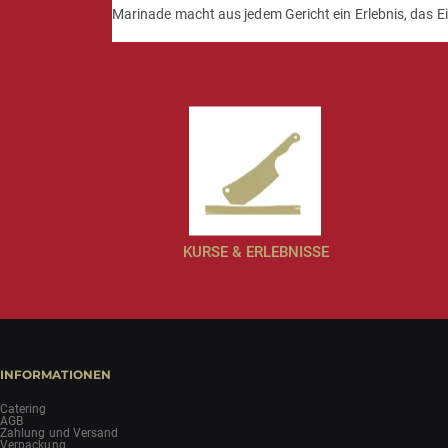
Marinade macht aus jedem Gericht ein Erlebnis, das Ein
KURSE & ERLEBNISSE
INFORMATIONEN
Catering
AGB
Zahlung und Versand
Verpackung