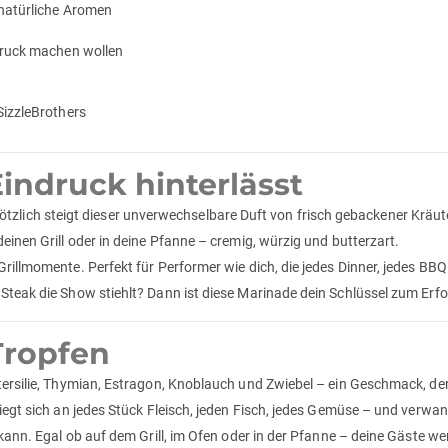
 natürliche Aromen
ndruck machen wollen
SizzleBrothers
indruck hinterlässt
nd plötzlich steigt dieser unverwechselbare Duft von frisch gebackener Kräu
deinen Grill oder in deine Pfanne – cremig, würzig und butterzart.
Grillmomente. Perfekt für Performer wie dich, die jedes Dinner, jedes BB
Steak die Show stiehlt? Dann ist diese Marinade dein Schlüssel zum Erfo
Tropfen
tersilie, Thymian, Estragon, Knoblauch und Zwiebel – ein Geschmack, der
iegt sich an jedes Stück Fleisch, jeden Fisch, jedes Gemüse – und verwand
kann. Egal ob auf dem Grill, im Ofen oder in der Pfanne – deine Gäste wer