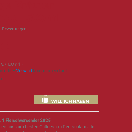
ge Kräuter
ade | 500ml
0
Bewertungen
 €
 €
/ 100 ml
on drin –
Versand
kommt obendrauf.
ar
WILL ICH HABEN
. 1 Fleischversender 2025
aben uns zum besten Onlineshop Deutschlands in