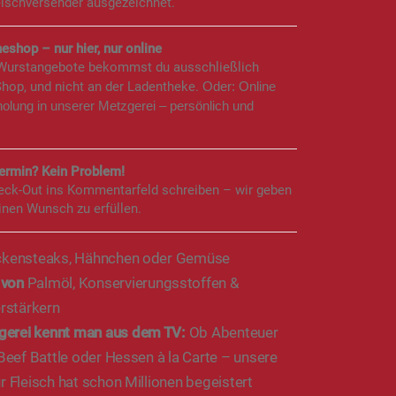
eischversender ausgezeichnet.
eshop – nur hier, nur online
 Wurstangebote bekommst du ausschließlich
Shop, und nicht an der Ladentheke.
Oder: Online
holung in unserer Metzgerei – persönlich und
rmin? Kein Problem!
eck-Out ins Kommentarfeld schreiben – wir geben
inen Wunsch zu erfüllen.
kensteaks, Hähnchen oder Gemüse
 von
Palmöl, Konservierungsstoffen &
stärkern
gerei kennt man aus dem TV:
Ob Abenteuer
 Beef Battle oder Hessen à la Carte – unsere
r Fleisch hat schon Millionen begeistert