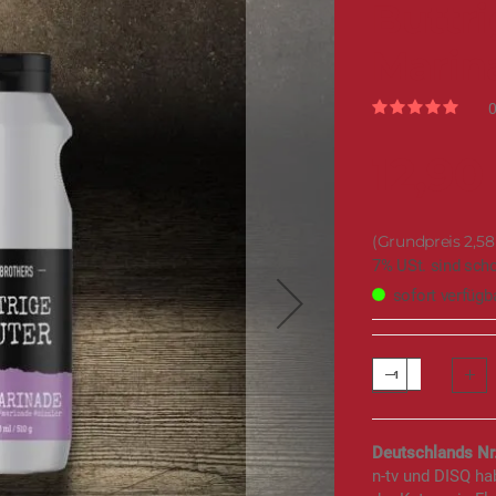
Buttri
Marin
Rating:
0
100
% of
12,90
2,58
7% USt. sind sch
sofort verfügb
Deutschlands Nr
n-tv und DISQ h