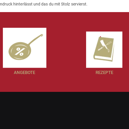
druck hinterlässt und das du mit Stolz servierst.
ANGEBOTE
REZEPTE