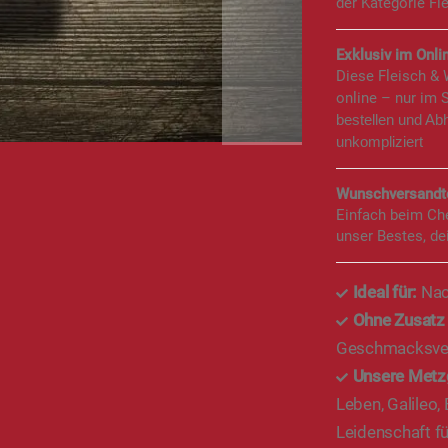
der Kategorie Fl
Exklusiv im Onlin
Diese Fleisch &
online – nur im 
bestellen und Ab
unkompliziert
Wunschversandte
Einfach beim Ch
unser Bestes, de
Ideal für:
Nac
Ohne Zusatz
Geschmacksver
Unsere Metz
Leben, Galileo,
Leidenschaft fü