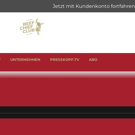
V
UNTERNEHMEN
PRESSKOPF.TV
ABO
& SCHINKEN
ANLÄSSE
GENUSSHELFER
 Brothers |