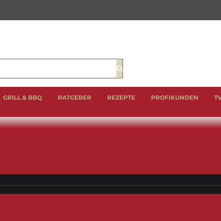
Suche
GRILL & BBQ
RATGEBER
REZEPTE
PROFIKUNDEN
T
EIN
LAMM
GEFLÜGEL
BBQ CUTS & CLASSICS
WURST 
GESCHENKE
EAK-FEUERWERK FÜ