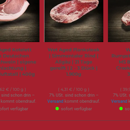
Aged Kotelett
Wet Aged Flanksteak
W
 Deutschen
| Simmentaler Rind |
Rumpst
hwein | eigene
Allgäu | 21 Tage
MS 8
hlachtung |
gereift | 2 - 3 Stück |
Creek
luftstall | 400g
1.900g
14,50 €
81,95 €
1
,62 €
/ 100 g
4,31 €
/ 100 g
39,
 sind schon drin –
7% USt. sind schon drin –
7% USt. 
kommt obendrauf.
Versand
kommt obendrauf.
Versand
k
ofort verfügbar
sofort verfügbar
so