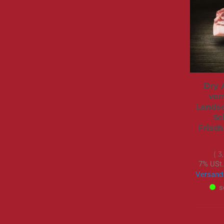
Dry 
vom
Landsc
Sc
Frisch
3
7% USt.
Versand
s