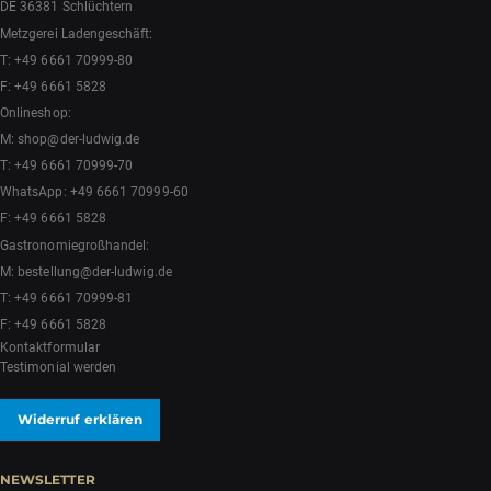
DE 36381 Schlüchtern
Metzgerei Ladengeschäft:
T:
+49 6661 70999-80
F: +49 6661 5828
Onlineshop:
M:
shop@der-ludwig.de
T:
+49 6661 70999-70
WhatsApp:
+49 6661 70999-60
F: +49 6661 5828
Gastronomiegroßhandel:
M:
bestellung@der-ludwig.de
T:
+49 6661 70999-81
F: +49 6661 5828
Kontaktformular
Testimonial werden
Widerruf erklären
NEWSLETTER