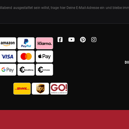
abend ausgestattet sein willst, trage hier Deine E-Mail-Adresse ein und bleibe i