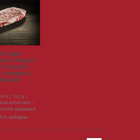
et Aged
eak | Wagyu |
-9 | Jacks's
 Australien |
300g NB
19,95 €
98 €
/ 100 g
sind schon drin –
ommt obendrauf.
fort verfügbar