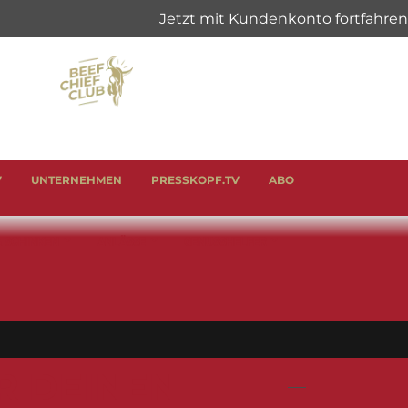
V
UNTERNEHMEN
PRESSKOPF.TV
ABO
& SCHINKEN
ANLÄSSE
GENUSSHELFER
R DEINEN