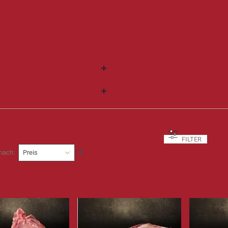
AUMEN
ICHT (G)
HERKUNFT
FUNG
PREIS
FILTER
In
 nach
absteigender
Reihenfolge