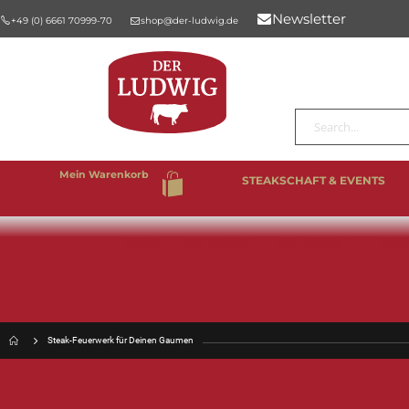
Newsletter
+49 (0) 6661 70999-70
shop@der-ludwig.de
Suche
Mein Warenkorb
STEAKSCHAFT & EVENTS
%SALE
BESTSELLER
RIND & KALB
SCHW
Steak-Feuerwerk für Deinen Gaumen
ST