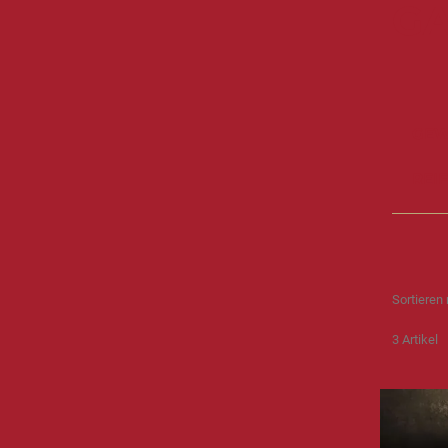
G
GEW
REI
Sortieren
3
Artikel