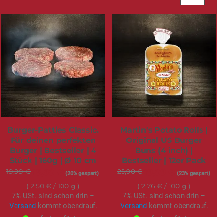
Burger-Patties Classic.
Martin's Potato Rolls |
Für deinen perfekten
Original US Burger
Burger | Bestseller | 4
Buns (4 inch) |
Stück | 160g | Ø 10 cm
Bestseller | 12er Pack
19,99 €
Sonderangebot
15,99 €
25,90 €
Sonderangebot
19,99 €
(20% gespart)
(23% gespart)
2,50 €
/ 100 g
2,76 €
/ 100 g
7% USt. sind schon drin –
7% USt. sind schon drin –
Versand
kommt obendrauf.
Versand
kommt obendrauf.