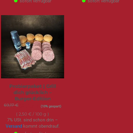
sofort verfügbar
sofort verfügbar
Probierpaket | Grill
dich glücklich –
Burger-Edition
69,17 €
Sonderangebot
62,25 €
(10% gespart)
2,50 €
/ 100 g
7% USt. sind schon drin –
Versand
kommt obendrauf.