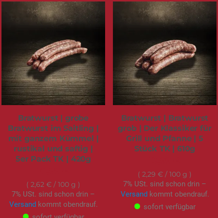
Bratwurst | grobe
Bratwurst | Bratwurst
Bratwurst im Saitling |
grob | Der Klassiker für
mit ganzem Kümmel |
Grill und Pfanne | 5
rustikal und saftig |
Stück TK | 610g
5er Pack TK | 420g
13,99 €
10,99 €
2,29 €
/ 100 g
7% USt. sind schon drin –
2,62 €
/ 100 g
7% USt. sind schon drin –
Versand
kommt obendrauf.
Versand
kommt obendrauf.
sofort verfügbar
sofort verfügbar