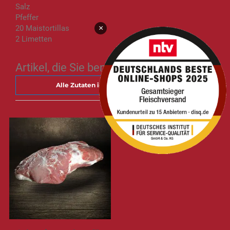
Salz
Pfeffer
20 Maistortillas
×
2 Limetten
Artikel, die Sie benötigen
Alle Zutaten in den Warenkorb legen