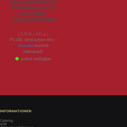
Schweinenacken für
Pulled Pork, saftig
und kräftig
marmoriert. 2.300g
49,95 €
2,17 €
/ 100 g
7% USt. sind schon drin –
Versand
kommt
obendrauf.
sofort verfügbar
INFORMATIONEN
Catering
AGB