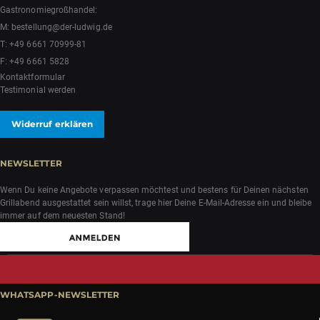
Gastronomiegroßhandel:
M:
bestellung@der-ludwig.de
T:
+49 6661 70999-81
F: +49 6661 5828
Kontaktformular
Testimonial werden
Widerruf erklären
NEWSLETTER
Wenn Du keine Angebote verpassen möchtest und bestens für Deinen nächsten
Grillabend ausgestattet sein willst, trage hier Deine E-Mail-Adresse ein und bleibe
immer auf dem neuesten Stand!
WHATSAPP-NEWSLETTER