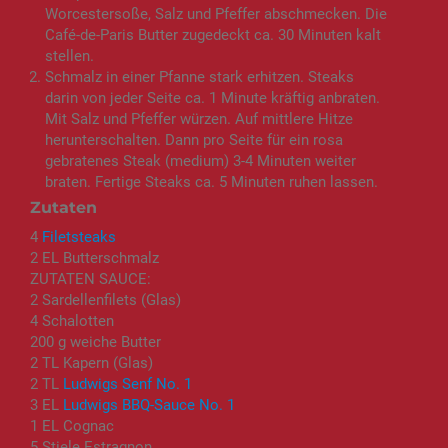
Worcestersoße, Salz und Pfeffer abschmecken. Die
Café-de-Paris Butter zugedeckt ca. 30 Minuten kalt
stellen.
Schmalz in einer Pfanne stark erhitzen. Steaks
darin von jeder Seite ca. 1 Minute kräftig anbraten.
Mit Salz und Pfeffer würzen. Auf mittlere Hitze
herunterschalten. Dann pro Seite für ein rosa
gebratenes Steak (medium) 3-4 Minuten weiter
braten. Fertige Steaks ca. 5 Minuten ruhen lassen.
Zutaten
4
Filetsteaks
2 EL Butterschmalz
ZUTATEN SAUCE:
2 Sardellenfilets (Glas)
4 Schalotten
200 g weiche Butter
2 TL Kapern (Glas)
2 TL
Ludwigs Senf No. 1
3 EL
Ludwigs BBQ-Sauce No. 1
1 EL Cognac
5 Stiele Estragnon