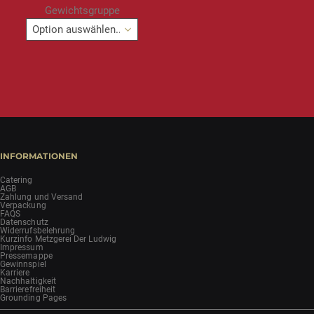
Gewichtsgruppe
INFORMATIONEN
Catering
AGB
Zahlung und Versand
Verpackung
FAQS
Datenschutz
Widerrufsbelehrung
Kurzinfo Metzgerei Der Ludwig
Impressum
Pressemappe
Gewinnspiel
Karriere
Nachhaltigkeit
Barrierefreiheit
Grounding Pages