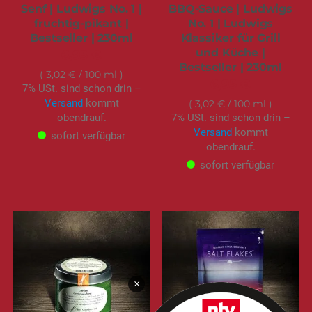
Senf | Ludwigs No. 1 |
BBQ-Sauce | Ludwigs
fruchtig-pikant |
No. 1 | Ludwigs
Bestseller | 230ml
Klassiker für Grill
und Küche |
6,95 €
Bestseller | 230ml
3,02 €
/ 100 ml
6,95 €
7% USt. sind schon drin –
Versand
kommt
3,02 €
/ 100 ml
obendrauf.
7% USt. sind schon drin –
Versand
kommt
sofort verfügbar
obendrauf.
sofort verfügbar
×