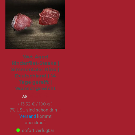
Wet Aged
Rinderfilet-Steaks |
Simmentaler Rind |
Deutschland | 14
Tage gereift |
Wunschgewicht
39,95 €
Ab
13,32 €
/ 100 g
7% USt. sind schon drin –
Versand
kommt
obendrauf.
sofort verfügbar