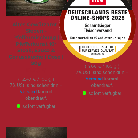
Altes Gewürzamt |
Australische Murray
Sieben -
River Gourmet Salt
Pfeffermischung |
Flakes | Finishersalz
Pfefferkunst für
für Steak & Genuss |
Steak, Sauce &
Beutel | 150g
Genussküche | Dose |
6,99 €
90g
4,66 €
/ 100 g
12,49 €
7% USt. sind schon drin –
Versand
kommt
12,49 €
/ 100 g
7% USt. sind schon drin –
obendrauf.
Versand
kommt
sofort verfügbar
obendrauf.
sofort verfügbar