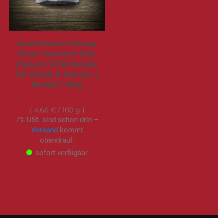
Australische Murray
River Gourmet Salt
Flakes | Finishersalz
für Steak & Genuss |
Beutel | 150g
6,99 €
4,66 €
/ 100 g
7% USt. sind schon drin –
Versand
kommt
obendrauf.
sofort verfügbar