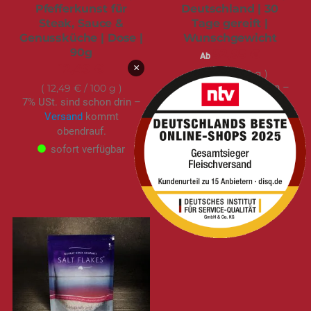
Pfefferkunst für
Deutschland | 30
Steak, Sauce &
Tage gereift |
Genussküche | Dose |
Wunschgewicht
90g
52,95 €
Ab
12,49 €
×
7,56 €
/ 100 g
7% USt. sind schon drin –
12,49 €
/ 100 g
7% USt. sind schon drin –
Versand
kommt
Versand
kommt
obendrauf.
obendrauf.
sofort verfügbar
sofort verfügbar
Gewichtsgruppe