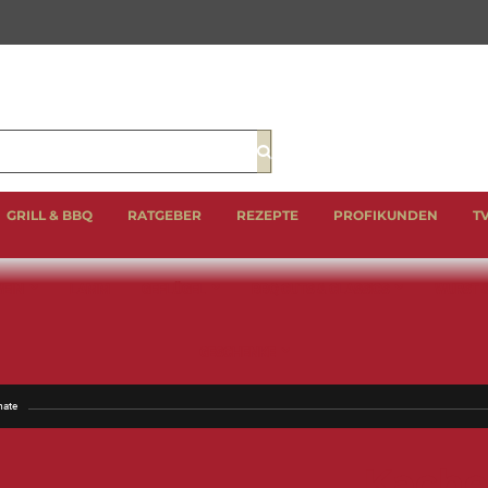
Suche
GRILL & BBQ
RATGEBER
REZEPTE
PROFIKUNDEN
T
EIN
LAMM
GEFLÜGEL
BBQ CUTS & CLASSICS
WURST 
GESCHENKE
mate
Kachel