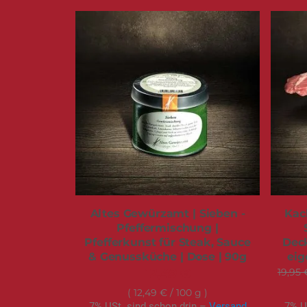
Altes Gewürzamt | Sieben -
Kac
Pfeffermischung |
Pfefferkunst für Steak, Sauce
Deck
& Genussküche | Dose | 90g
eig
12,49 €
19,95 
12,49 €
/ 100 g
7% USt. sind schon drin –
Versand
7% U