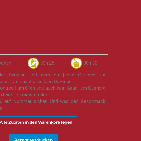
Joghurt |
ete | Gurke
ate
sonen
00h 25
00h 30
er Bauplan, mit dem du jeden Gaumen zur
aust. Du musst dazu kein DaVinci
Montreuil am Ofen und auch kein Gaudi am Gasherd
m leicht zu meisternden
du auf Nummer sicher. Und was den Geschmack
a!
Alle Zutaten in den Warenkorb legen
Rezept ausdrucken