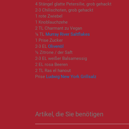
4 Stängel glatte Petersilie, grob gehackt
2-3 Chilischoten, grob gehackt
1 rote Zwiebel
1 Knoblauchzehe
2 TL Charmant zu Vegan
¼ TL
Murray River Saltflakes
1 Prise Zucker
2-3 EL
Olivenöl
½ Zitrone / der Saft
2-3 EL weißer Balsamessig
2 EL rosa Beeren
2 TL Ras el hanout
Prise
Ludwig New York Grillsalz
Artikel, die Sie benötigen