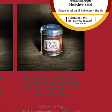
ver
Ludwigs New York Steak |
|
Für die perfekte Steakhouse-
k &
Kruste | Grillsalz | Streuer |
0g
Bestseller | 60g
8,90 €
14,83 €
/ 100 g
rsand
7% USt. sind schon drin –
Versand