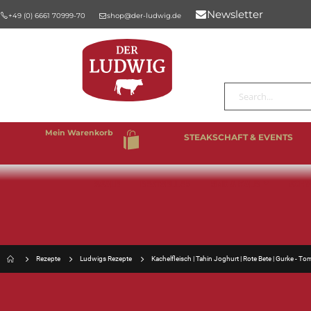
Newsletter
+49 (0) 6661 70999-70
shop@der-ludwig.de
Suche
Mein Warenkorb
STEAKSCHAFT & EVENTS
%SALE
BESTSELLER
RIND & KALB
SCHW
Rezepte
Ludwigs Rezepte
Kachelfleisch | Tahin Joghurt | Rote Bete | Gurke - To