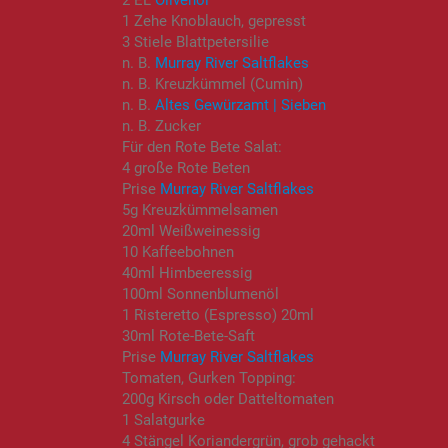
2 EL
Olivenöl
1 Zehe Knoblauch, gepresst
3 Stiele Blattpetersilie
n. B.
Murray River Saltflakes
n. B. Kreuzkümmel (Cumin)
n. B.
Altes Gewürzamt | Sieben
n. B. Zucker
Für den Rote Bete Salat:
4 große Rote Beten
Prise
Murray River Saltflakes
5g Kreuzkümmelsamen
20ml Weißweinessig
10 Kaffeebohnen
40ml Himbeeressig
100ml Sonnenblumenöl
1 Risteretto (Espresso) 20ml
30ml Rote-Bete-Saft
Prise
Murray River Saltflakes
Tomaten, Gurken Topping:
200g Kirsch oder Datteltomaten
1 Salatgurke
4 Stängel Koriandergrün, grob gehackt