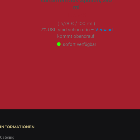
sortenrein aus Apulien, 250
ml
11,95 €
4,78 €
/ 100 ml
7% USt. sind schon drin –
Versand
kommt obendrauf.
sofort verfügbar
INFORMATIONEN
Catering