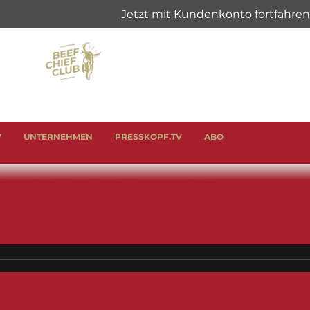
V
UNTERNEHMEN
PRESSKOPF.TV
ABO
& SCHINKEN
ANLÄSSE
GENUSSHELFER
fleisch |