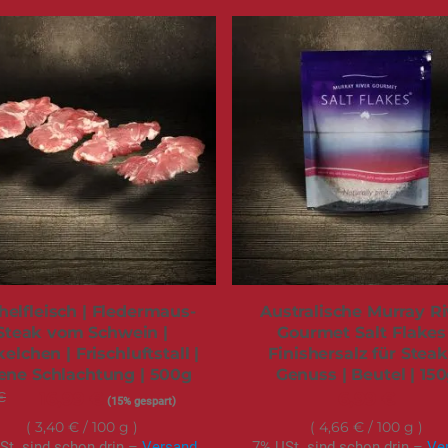
helfleisch | Fledermaus-
Australische Murray Ri
Steak vom Schwein |
Gourmet Salt Flakes 
elchen | Frischluftstall |
Finishersalz für Stea
ene Schlachtung | 500g
Genuss | Beutel | 15
€
Sonderangebot
16,99 €
6,99 €
(15% gespart)
3,40 €
/ 100 g
4,66 €
/ 100 g
St. sind schon drin –
Versand
7% USt. sind schon drin –
Ve