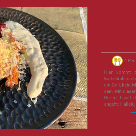
Tahin 
Rote B
- Tom
4 Per
Hier kommt d
Kathedrale umb
am Grill, kein 
sein. Mit diese
Rezept baust 
angeht: Halleluj