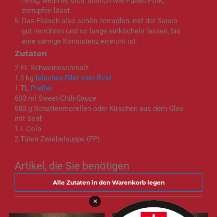
fertig, wenn es sich, ähnlich wie Pulled Pork,
zerrupfen lässt.
Das Fleisch also schön zerrupfen, mit der Sauce
gut verrühren und so lange einköcheln lassen, bis
eine sämige Konsistenz erreicht ist.
Zutaten
2 EL Schweineschmalz
1,5 kg
falsches Filet vom Rind
1 TL
Pfeffer
600 ml Sweet-Chili-Sauce
680 g Schattenmorellen oder Kirschen aus dem Glas
mit Senf
1 L Cola
2 Tüten Zwiebelsuppe (FP)
Artikel, die Sie benötigen
Alle Zutaten in den Warenkorb legen
×