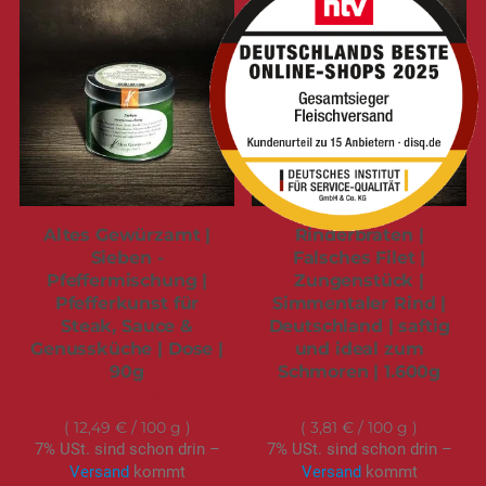
Altes Gewürzamt |
Rinderbraten |
Sieben -
Falsches Filet |
Pfeffermischung |
Zungenstück |
Pfefferkunst für
Simmentaler Rind |
Steak, Sauce &
Deutschland | saftig
Genussküche | Dose |
und ideal zum
90g
Schmoren | 1.600g
12,49 €
60,95 €
12,49 €
/ 100 g
3,81 €
/ 100 g
7% USt. sind schon drin –
7% USt. sind schon drin –
Versand
kommt
Versand
kommt