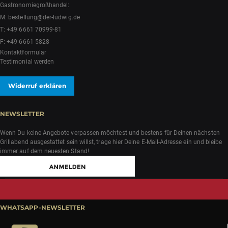
Gastronomiegroßhandel:
M:
bestellung@der-ludwig.de
T:
+49 6661 70999-81
F: +49 6661 5828
Kontaktformular
Testimonial werden
Widerruf erklären
NEWSLETTER
Wenn Du keine Angebote verpassen möchtest und bestens für Deinen nächsten
Grillabend ausgestattet sein willst, trage hier Deine E-Mail-Adresse ein und bleibe
immer auf dem neuesten Stand!
WHATSAPP-NEWSLETTER