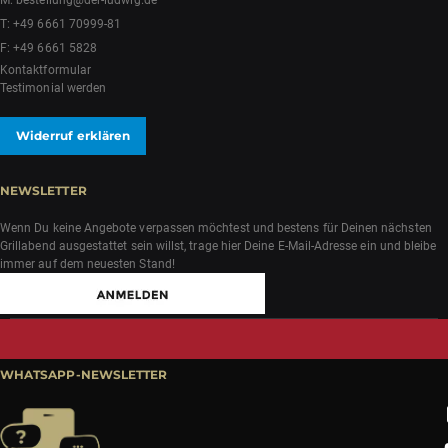
M:
bestellung@der-ludwig.de
T:
+49 6661 70999-81
F: +49 6661 5828
Kontaktformular
Testimonial werden
Widerruf erklären
NEWSLETTER
Wenn Du keine Angebote verpassen möchtest und bestens für Deinen nächsten
Grillabend ausgestattet sein willst, trage hier Deine E-Mail-Adresse ein und bleibe
immer auf dem neuesten Stand!
WHATSAPP-NEWSLETTER