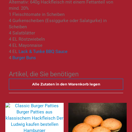
Alternativ: 640g Hackfleisch mit einem Fettanteil von
mind. 20%
1 Fleischtomate in Scheiben
4 Gurkenscheiben (Essiggurke oder Salatgurke) in
Scheiben
4 Salatblätter
4 EL Röstzwiebeln
4 EL Mayonnaise
4 EL
Lack & Tunke BBQ Sauce
4
Burger Buns
Artikel, die Sie benötigen
Alle Zutaten in den Warenkorb legen