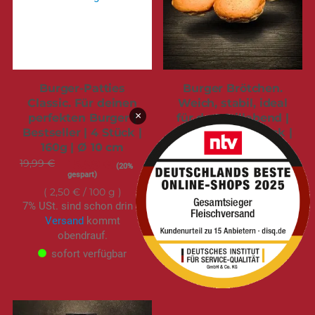
Burger-Patties
Burger Brötchen.
Classic. Für deinen
Weich, stabil, ideal
×
perfekten Burger |
für den Grillabend |
Bestseller | 4 Stück |
Bestseller | 4 Stück |
160g | Ø 10 cm
236g | Ø 11,5 cm
19,99 €
Sonderangebot
15,99 €
6,90 €
(20%
gespart)
2,88 €
/ 100 g
2,50 €
/ 100 g
7% USt. sind schon drin –
7% USt. sind schon drin –
Versand
kommt
Versand
kommt
obendrauf.
obendrauf.
sofort verfügbar
sofort verfügbar