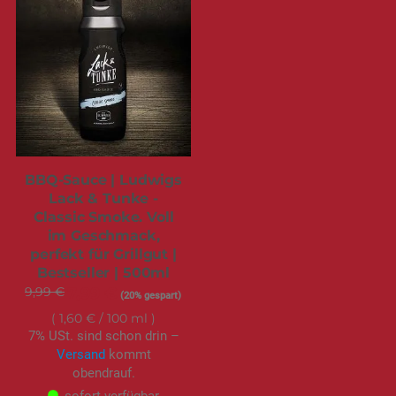
BBQ-Sauce | Ludwigs
Lack & Tunke -
Classic Smoke. Voll
im Geschmack,
perfekt für Grillgut |
Bestseller | 500ml
9,99 €
Sonderangebot
7,99 €
(20% gespart)
1,60 €
/ 100 ml
7% USt. sind schon drin –
Versand
kommt
obendrauf.