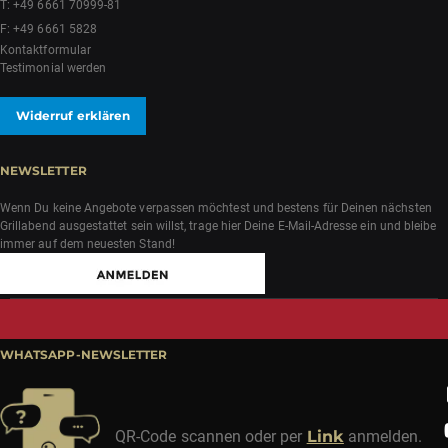
T:
+49 6661 70999-81
F: +49 6661 5828
Kontaktformular
Testimonial werden
Widerruf erklären
NEWSLETTER
Wenn Du keine Angebote verpassen möchtest und bestens für Deinen nächsten
Grillabend ausgestattet sein willst, trage hier Deine E-Mail-Adresse ein und bleibe
immer auf dem neuesten Stand!
WHATSAPP-NEWSLETTER
QR-Code scannen oder per
Link
anmelden.