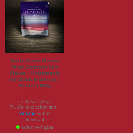
Australische Murray
River Gourmet Salt
Flakes | Finishersalz
für Steak & Genuss |
Beutel | 150g
6,99 €
4,66 €
/ 100 g
7% USt. sind schon drin –
Versand
kommt
obendrauf.
sofort verfügbar