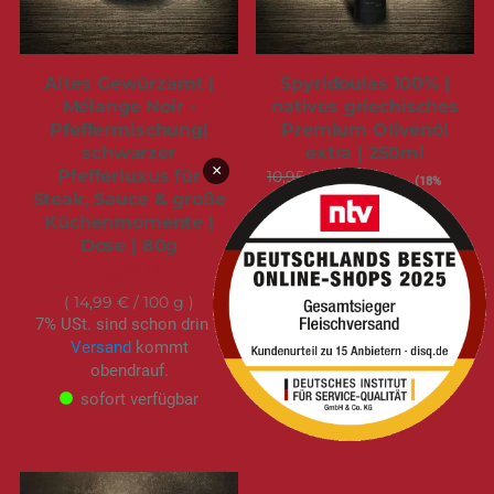
Altes Gewürzamt |
Spyridoulas 100% |
Mélange Noir -
natives griechisches
Pfeffermischung|
Premium Olivenöl
schwarzer
extra | 250ml
×
Pfefferluxus für
10,95 €
Sonderangebot
8,99 €
(18%
gespart)
Steak, Sauce & große
Küchenmomente |
3,60 €
/ 100 ml
7% USt. sind schon drin –
Dose | 80g
Versand
kommt
11,99 €
obendrauf.
14,99 €
/ 100 g
sofort verfügbar
7% USt. sind schon drin –
Versand
kommt
obendrauf.
sofort verfügbar