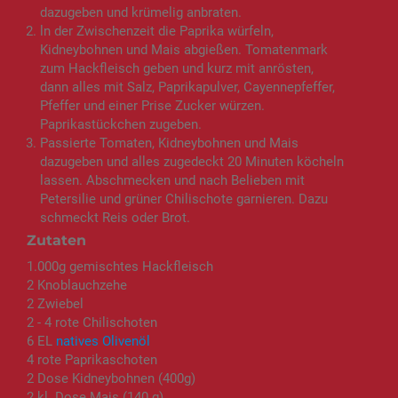
dazugeben und krümelig anbraten.
ln der Zwischenzeit die Paprika würfeln,
Kidneybohnen und Mais abgießen. Tomatenmark
zum Hackfleisch geben und kurz mit anrösten,
dann alles mit Salz, Paprikapulver, Cayennepfeffer,
Pfeffer und einer Prise Zucker würzen.
Paprikastückchen zugeben.
Passierte Tomaten, Kidneybohnen und Mais
dazugeben und alles zugedeckt 20 Minuten köcheln
lassen. Abschmecken und nach Belieben mit
Petersilie und grüner Chilischote garnieren. Dazu
schmeckt Reis oder Brot.
Zutaten
1.000g gemischtes Hackfleisch
2 Knoblauchzehe
2 Zwiebel
2 - 4 rote Chilischoten
6 EL
natives Olivenöl
4 rote Paprikaschoten
2 Dose Kidneybohnen (400g)
2 kl. Dose Mais (140 g)